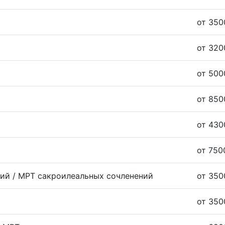
от 350
от 320
от 500
от 850
от 430
от 750
ий / МРТ сакроилеальных сочленений
от 350
от 350