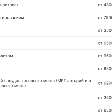
еностопа)
от 430
стированием
от 750
от 350
от 650
растом
от 950
от 650
й сосудов головного мозга (МРТ артерий и в
от 620
овного мозга
от 350
от 650