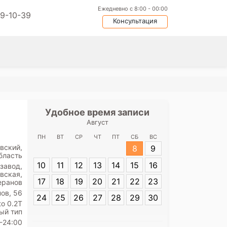
Ежедневно с 8:00 - 00:00
09-10-39
Консультация
Удобное время записи
Удобное
Август
Медицинс
Вете
ПН
ВТ
СР
ЧТ
ПТ
СБ
ВС
вский,
8
9
бласть
Адрес:
проспек
10
11
12
13
14
15
16
завод,
вская,
17
18
19
20
21
22
23
еранов
ов, 56
24
25
26
27
28
29
30
o 0.2T
ый тип
-24:00