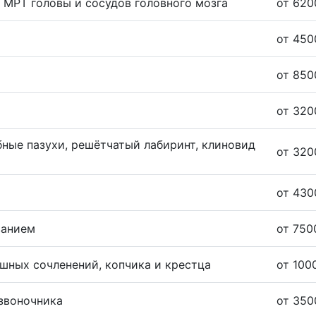
/ МРТ головы и сосудов головного мозга
от 620
от 450
от 850
от 320
бные пазухи, решётчатый лабиринт, клиновид
от 320
от 430
ванием
от 750
шных сочленений, копчика и крестца
от 100
звоночника
от 350