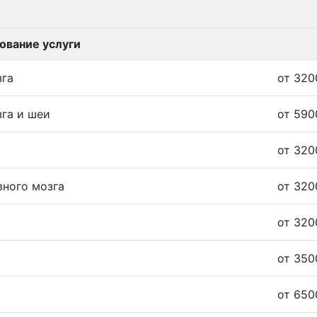
ование услуги
зга
от 320
зга и шеи
от 590
от 320
вного мозга
от 320
от 320
от 350
от 650