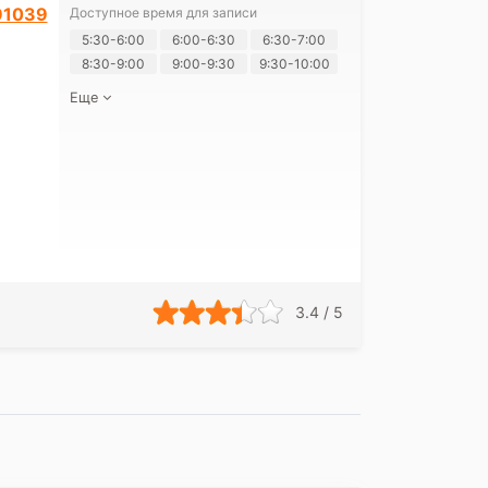
91039
Доступное время для записи
Я согласе
5:30-6:00
6:00-6:30
6:30-7:00
своих перс
8:30-9:00
9:00-9:30
9:30-10:00
Еще
3.4 / 5