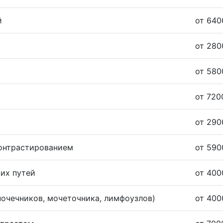
й
от 640
от 280
от 580
от 720
от 290
контрастированием
от 590
их путей
от 400
очечников, мочеточника, лимфоузлов)
от 400