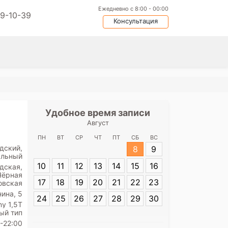
Ежедневно с 8:00 - 00:00
09-10-39
Консультация
Удобное время записи
Удобное
Август
Медицинский 
ул. 
ПН
ВТ
СР
ЧТ
ПТ
СБ
ВС
дский,
8
9
альный
Адрес:
Санкт-П
10
11
12
13
14
15
16
Ленина, 5
дская,
Чёрная
17
18
19
20
21
22
23
овская
нина, 5
24
25
26
27
28
29
30
y 1,5T
ый тип
-22:00