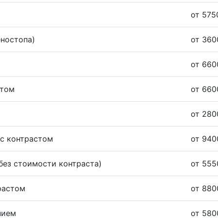
от 575
еностопа)
от 360
от 660
стом
от 660
от 280
 с контрастом
от 940
без стоимости контраста)
от 555
растом
от 880
нием
от 580