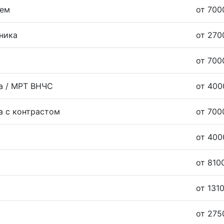
ием
от 700
ника
от 270
от 700
а / МРТ ВНЧС
от 400
а с контрастом
от 700
от 400
от 810
от 1310
от 275