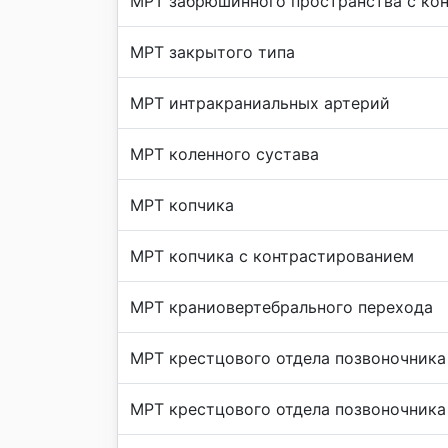
МРТ забрюшинного пространства с ко
МРТ закрытого типа
МРТ интракраниальных артерий
МРТ коленного сустава
МРТ копчика
МРТ копчика с контрастированием
МРТ краниовертебрального перехода
МРТ крестцового отдела позвоночника
МРТ крестцового отдела позвоночника