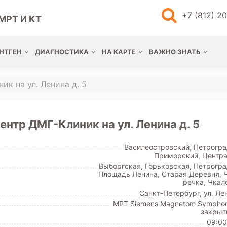
+7 (812) 2
МРТ И КТ
НТГЕН
ДИАГНОСТИКА
НА КАРТЕ
ВАЖНО ЗНАТЬ
к на ул. Ленина д. 5
нтр ДМГ-Клиник на ул. Ленина д. 5
Василеостровский, Петрогра
Приморский, Центр
Выборгская, Горьковская, Петрогра
Площадь Ленина, Старая Деревня, 
речка, Чкал
Санкт-Петербург, ул. Ле
МРТ Siemens Magnetom Symphon
закрыт
09:00