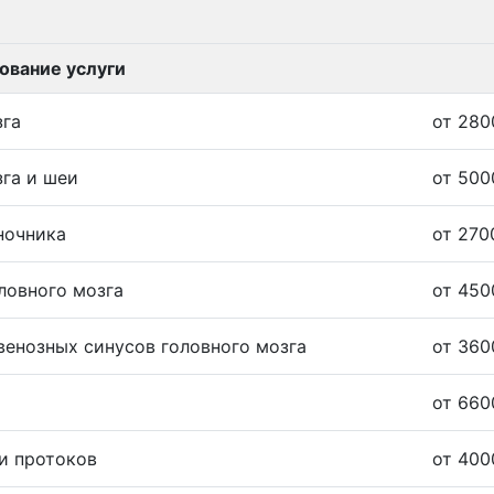
ование услуги
зга
от 280
зга и шеи
от 500
ночника
от 270
ловного мозга
от 450
венозных синусов головного мозга
от 360
от 660
и протоков
от 400