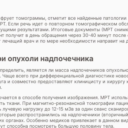
ифрует томограммы, отметит все найденные патологии
РТ. Если речь идет о повторном томографическом обс
дущими результатами. Итоговые документы (МРТ снимки
т получит в день обращения через 30-40 минут после
 лечащий врач и по мере необходимости направит на 
ри опухоли надпочечника
пределить, является ли масса надпочечников опухолью
. Чаще всего при дифференциальной диагностике ново
уга и совместно предоставляют клиницисту и хирургу
.
чается в способе получения изображения. МРТ использ
ать ткани. При магнитно-резонансной томографии пацие
лучевую нагрузку до 12-15 мЗв за один сеанс сканиро
оторые распространились на надпочечники (вторичный
их органах. Особенно медиков привлекает в данном в
нут способна посмотреть большую половину тела.