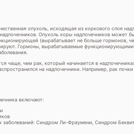
чественная опухоль, исходящая из коркового слоя на
надпочечников. Опухоль коры надпочечников может 
ункционирующей (вырабатывает не больше гормонов, ч
нируют. Гормоны, вырабатываемые функционирующими 
аболевания.
я чаще, чем рак, который начинается в надпочечниках.
распространился на надпочечники. Например, рак почк
чечника включают:
ии
иков
 заболеваний: Синдром Ли-Фраумени, Синдром Беквит