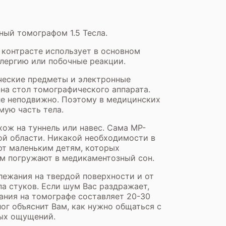
ный томографом 1.5 Тесла.
 контрасте использует в основном
лергию или побочные реакции.
ические предметы и электронные
 на стол томографического аппарата.
оле неподвижно. Поэтому в медицинских
мую часть тела.
хож на туннель или навес. Сама МР-
ой области. Никакой необходимости в
ют маленьким детям, которых
м погружают в медикаментозный сон.
лежания на твердой поверхности и от
а стуков. Если шум Вас раздражает,
ания на томографе составляет 20-30
ог объяснит Вам, как нужно общаться с
ных ощущений.