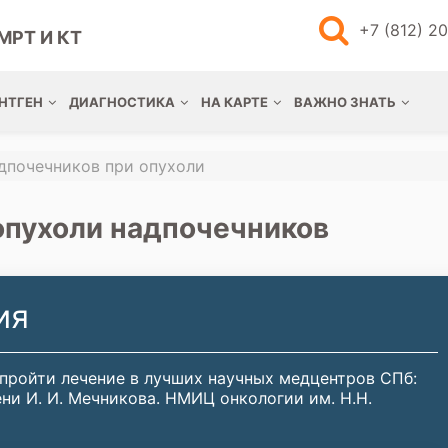
+7 (812) 2
МРТ И КТ
НТГЕН
ДИАГНОСТИКА
НА КАРТЕ
ВАЖНО ЗНАТЬ
дпочечников при опухоли
опухоли надпочечников
ия
 пройти лечение в лучших научных медцентров СПб:
ни И. И. Мечникова. НМИЦ онкологии им. Н.Н.