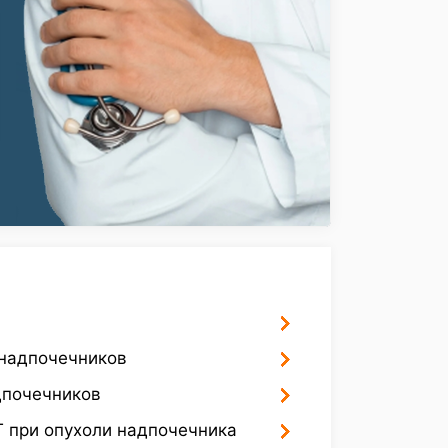
 надпочечников
дпочечников
Т при опухоли надпочечника