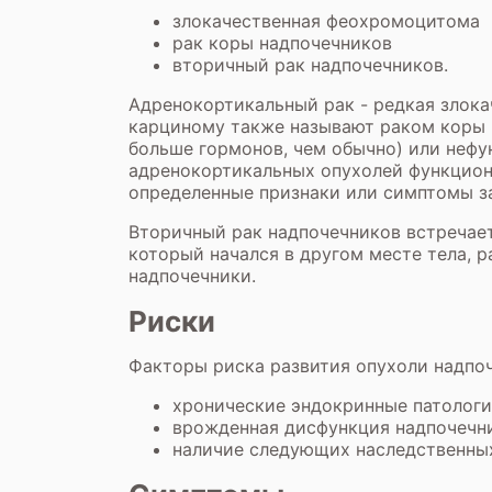
злокачественная феохромоцитома
рак коры надпочечников
вторичный рак надпочечников.
Адренокортикальный рак - редкая злока
карциному также называют раком коры 
больше гормонов, чем обычно) или неф
адренокортикальных опухолей функцио
определенные признаки или симптомы з
Вторичный рак надпочечников встречаетс
который начался в другом месте тела, 
надпочечники.
Риски
Факторы риска развития опухоли надпо
хронические эндокринные патолог
врожденная дисфункция надпочечн
наличие следующих наследственных