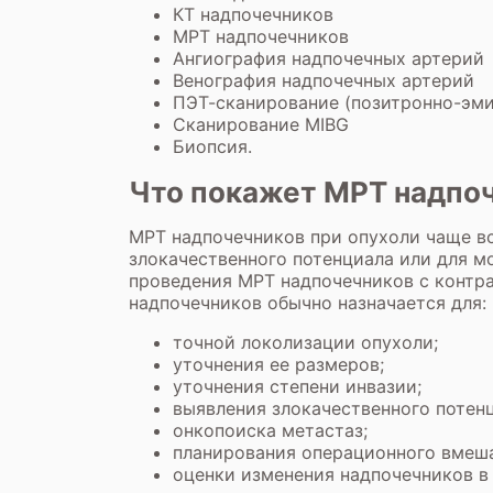
КТ надпочечников
МРТ надпочечников
Ангиография надпочечных артерий
Венография надпочечных артерий
ПЭТ-сканирование (позитронно-эм
Сканирование MIBG
Биопсия.
Что покажет МРТ надпоч
МРТ надпочечников при опухоли чаще вс
злокачественного потенциала или для м
проведения
МРТ надпочечников с контр
надпочечников обычно назначается для:
точной локолизации опухоли;
уточнения ее размеров;
уточнения степени инвазии;
выявления злокачественного потенц
онкопоиска метастаз;
планирования операционного вмеша
оценки изменения надпочечников в