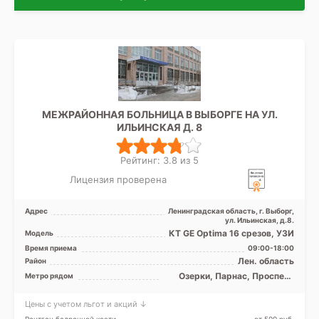
МЕЖРАЙОННАЯ БОЛЬНИЦА В ВЫБОРГЕ НА УЛ.
ИЛЬИНСКАЯ Д. 8
Рейтинг: 3.8 из 5
Лицензия проверена
Адрес
Ленинградская область, г. Выборг,
ул. Ильинская, д.8.
КТ GE Optima 16 срезов, УЗИ
Модель
Время приема
09:00-18:00
Лен. область
Район
Озерки, Парнас, Проспект
Метро рядом
Просвещения
Цены с учетом льгот и акций ↓