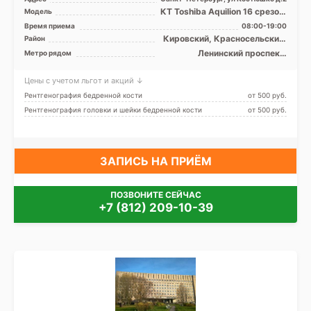
КТ Toshiba Aquilion 16 срезов,
Модель
КТ Siemens Somatom
Время приема
08:00-19:00
Definition 64 срезов ...
Кировский, Красносельский,
Район
Московский
Ленинский проспект,
Метро рядом
Московская, Московские
ворота
Цены с учетом льгот и акций ↓
Рентгенография бедренной кости
от 500 pуб.
Рентгенография головки и шейки бедренной кости
от 500 pуб.
ЗАПИСЬ НА ПРИЁМ
ПОЗВОНИТЕ СЕЙЧАС
+7 (812) 209-10-39