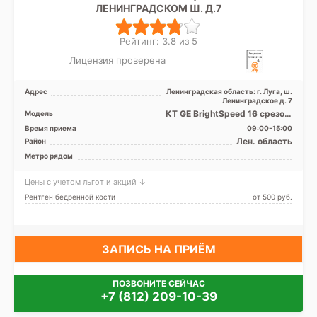
ЛЕНИНГРАДСКОМ Ш. Д.7
Рейтинг: 3.8 из 5
Лицензия проверена
Адрес
Ленинградская область: г. Луга, ш.
Ленинградское д. 7
КТ GE BrightSpeed 16 срезов,
Модель
УЗИ аппарат
Время приема
09:00-15:00
Лен. область
Район
Метро рядом
Цены с учетом льгот и акций ↓
Рентген бедренной кости
от 500 pуб.
ЗАПИСЬ НА ПРИЁМ
ПОЗВОНИТЕ СЕЙЧАС
+7 (812) 209-10-39