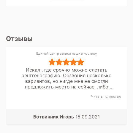
Отзывы
Единый центр записи на диагностику
Искал , где срочно можно слетать
рентгенографию. Обзвонил несколько
вариантов, но нигде мне не смогли
предложить место на сейчас, либо
заключение в течении суток. Спасибо вашей
Читать полностью
службе записи, что быстро нашли мне
вариант, куда я поехал и следа диагностику
и получил сразу расшифровку.
Ботвинник Игорь
15.09.2021