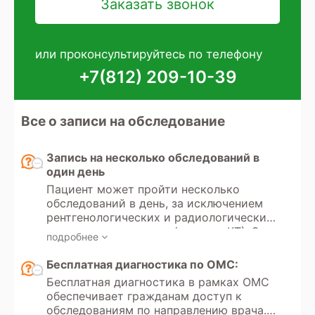
или проконсультируйтесь по телефону
+7(812) 209-10-39
Все о записи на обследование
Запись на несколько обследований в
один день
Пациент может пройти несколько
обследований в день, за исключением
рентгенологических и радиологических
методов диагностики (рентген, КТ). Эти
подробнее
исследования используют
ионизирующее излучение, и существует
Бесплатная диагностика по ОМС:
ограничение по дозе разрешенного
Бесплатная диагностика в рамках ОМС
облучения в диагностических целях.
обеспечивает гражданам доступ к
Максимальная разрешенная доза
обследованиям по направлению врача.