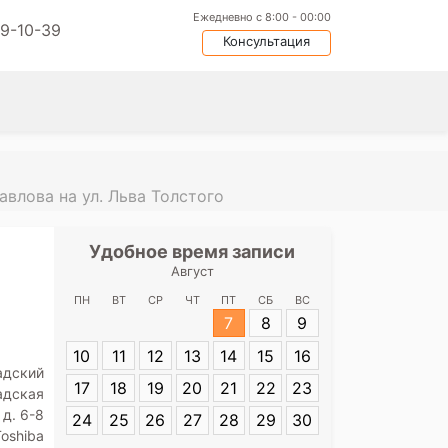
Ежедневно с 8:00 - 00:00
09-10-39
Консультация
влова на ул. Льва Толстого
Удобное время записи
Удобное
Август
ФБГОУ ВО
Петербургск
ПН
ВТ
СР
ЧТ
ПТ
СБ
ВС
медицинский 
7
8
9
Павлова на ул.
10
11
12
13
14
15
16
Адрес:
Санкт-П
адский
17
18
19
20
21
22
23
Толстого, д. 6
адская
 д. 6-8
24
25
26
27
28
29
30
Toshiba