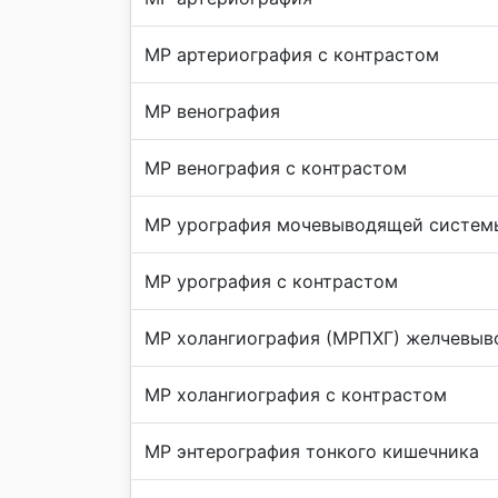
МР артериография с контрастом
МР венография
МР венография с контрастом
МР урография мочевыводящей систем
МР урография с контрастом
МР холангиография (МРПХГ) желчевыв
МР холангиография с контрастом
МР энтерография тонкого кишечника