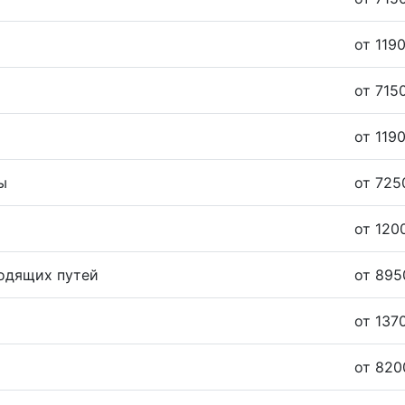
от 1190
от 7150
от 1190
ы
от 725
от 120
одящих путей
от 895
от 137
от 820