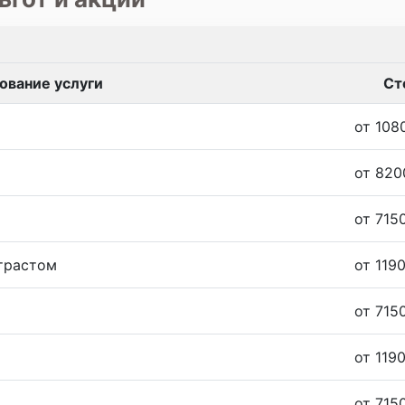
ование услуги
Ст
от 108
от 820
от 7150
нтрастом
от 1190
от 7150
от 1190
от 7150