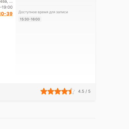
за, ...
-19:00
Доступное время для записи
10-39
15:30-16:00
Я согласе
своих перс
4.5 / 5