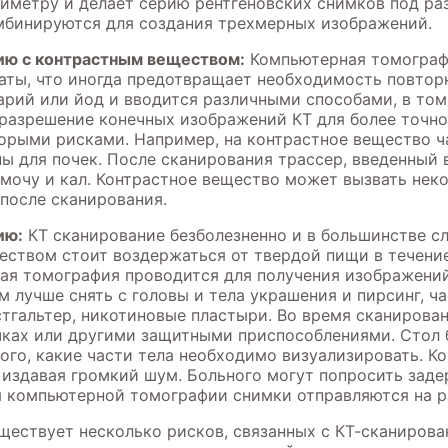
риметру и делает серию рентгеновских снимков под ра
омбинируются для создания трехмерных изображений.
ю с контрастным веществом:
Компьютерная томограф
таты, что иногда предотвращает необходимость повтор
рий или йод и вводится различными способами, в том
разрешение конечных изображений КТ для более точно
торыми рисками. Например, на контрастное вещество 
ы для почек. После сканирования трассер, введенный 
мочу и кал. Контрастное вещество может вызвать неко
после сканирования.
ию:
КТ сканирование безболезненно и в большинстве сл
еством стоит воздержаться от твердой пищи в течение
ная томография проводится для получения изображени
 лучше снять с головы и тела украшения и пирсинг, ча
стгальтер, никотиновые пластыри. Во время сканирован
чках или другими защитными приспособлениями. Стол б
ого, какие части тела необходимо визуализировать. Ко
, издавая громкий шум. Больного могут попросить зад
я компьютерной томографии снимки отправляются на р
ествует несколько рисков, связанных с КТ-сканирова