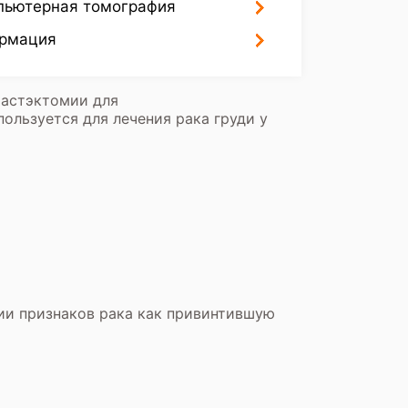
пьютерная томография
ормация
мастэктомии для
ользуется для лечения рака груди у
и признаков рака как привинтившую