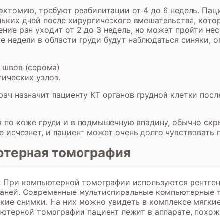
ктомию, требуют реабилитации от 4 до 6 недель. Пацие
льких дней после хирургического вмешательства, кот
ние ран уходит от 2 до 3 недель, но может пройти нес
е недели в области груди будут наблюдаться синяки, о
 швов (серома)
ических узлов.
рач назначит пациенту
КТ органов грудной клетки
после
 по коже груди и в подмышечную впадину, обычно скр
е исчезнет, и пациент может очень долго чувствовать 
ютерная томография
:
При
компьютерной томографии
используются рентген
каней. Современные мультиспиральные компьютерные 
ие снимки. На них можно увидеть в комплексе мягкие
ютерной томографии пациент лежит в аппарате, похоже