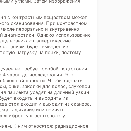
зными углами. Затем изображения
ия с контрастным веществом может
ного сканирования. При контрастном
 числе перорально и внутривенно.
й диагностики. Однако использование
чаще возникают аллергические
в организм, будет выведен из
торую нагрузку на почки, поэтому
учаев не требует особой подготовки.
 4 часов до исследования. Это
й брюшной полости. Чтобы сделать
сы, очки, заколки для волос, слуховой
ия пациента усадят на длинный узкий
удет входить и выходить из
гда стол входит и выходит из сканера,
ержать дыхание или принять
асшифровку к рентгенологу.
нием. К ним относятся: радиационное