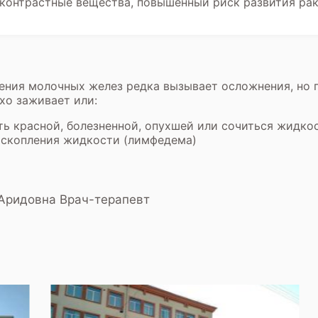
 контрастные вещества, повышенный риск развития ра
ения молочных желез редка вызывает осложнения, но 
хо заживает или:
ть красной, болезненной, опухшей или сочиться жидко
а скопления жидкости (лимфедема)
Аридовна Врач-терапевт