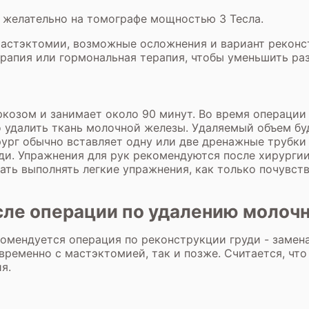
, желательно на томографе мощностью 3 Тесла.
мастэктомии, возможные осложнения и вариант реконс
рапия или гормональная терапия, чтобы уменьшить ра
озом и занимает около 90 минут. Во время операции 
 удалить ткань молочной железы. Удаляемый объем буд
рург обычно вставляет одну или две дренажные трубки
ди. Упражнения для рук рекомендуются после хирурги
чать выполнять легкие упражнения, как только почувст
сле операции по удалению молоч
ендуется операция по реконструкции груди - замена 
временно с мастэктомией, так и позже. Считается, что
я.