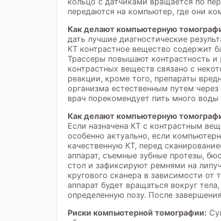
кольцо с датчиками вращается по пе
передаются на компьютер, где они к
Как делают компьютерную томографи
дать лучшие диагностические резуль
КТ контрастное вещество содержит ба
Трассеры повышают контрастность и 
контрастных веществ связано с неко
реакции, кроме того, препараты вредн
организма естественным путем через 
врач порекомендует пить много воды 
Как делают компьютерную томограф
Если назначена КТ с контрастным вещ
особенно актуально, если компьютер
качественную КТ, перед сканированием
аппарат, съемные зубные протезы, бю
стол и зафиксируют ремнями на липу
кругового сканера в зависимости от т
аппарат будет вращаться вокруг тела
определенную позу. После завершени
Риски компьютерной томографии:
Сущ