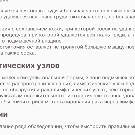
аляется вся ткань груди и большая часть покрывающе
удаляется вся ткань груди, включая сосок, но больша
ция с сохранением кожи, при которой сосок не удаля
процедура, при которой удаляется вся ткань груди, 
ы в подмышечной впадине
тэктомия оставляет не тронутой большую мышцу поза
а также соска.
тических узлов
 маленькие узлы овальной формы, в зоне подмышек, к
елез распространился на них, лимфатические узлы по
 не обнаружили рака лимфатических узлах, некоторые 
зультатам положительного гистологического обследов
чтобы снизить риск метастазирования рака через лимф
ии
дение ряда обследований, чтобы выстроить правильный