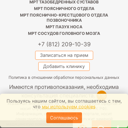
МРТ ТАЗОБЕДРЕННЫХ СУСТАВОВ
МРТ ПОЯСНИЧНОГО ОТДЕЛА
МРТ ПОЯСНИЧНО-КРЕСТЦОВОГО ОТДЕЛА
ПОЗВОНОЧНИКА
МРТ ПАЗУХ НОСА
МРТ СОСУДОВ ГОЛОВНОГО МОЗГА
+7 (812) 209-10-39
Записаться на прием
Добавить клинику
Политика в отношении обработки персональных данных
Имеются противопоказания, необходима
консультация специалиста.
+16
Пользуясь нашим сайтом, вы соглашаетесь с тем,
Указанная информация не является публичной офертой и
что
мы используем cookies
носит справочный характер (ст. 437 ГК РФ).
Информация, опубликованная на портале, носит
Соглашаюсь
ознакомительный характер и не служит заменой
медицинскую помощь. Обязательно проконсультируйтесь