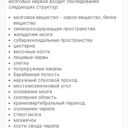
мозговых нервов
входит обследование
следующих структур:
мозговое вещество - серое вещество, белое
вещество
ликворосодержащие пространства
желудочек мозга
субарахноидальные пространства
цистерна
височные кости
лицевые нервы
улитка
полукружные каналы
барабанная полость
наружный слуховой проход
мостомозжечковый угол
основание мозга
селлярная область
краниовертебральный переход
основание черепа
ствол мозга
мозжечок
кости свода черепа