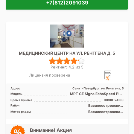
+7(812)2091039
МЕДИЦИНСКИЙ ЦЕНТР НА УЛ. РЕНТГЕНА Д. 5
Рейтинг: 4.2 из 5
Лицензия проверена
Адрес
Санкт-Петербург, ул. Рентгена, 5
МРТ GE Signa EchoSpeed Plus
Модель
1.5T закрытый тип, GE
Время приема
00:00-24:00
Lightspeed 16 срезов ...
Василеостровский,
Район
Выборгский, Петроградский,
Василеостровская,
Метро рядом
Приморский, Центральный
Выборгская, Горьковская,
Крестовский остров,
Петроградская, Площадь
Ленина, Спортивная, Чёрная
Внимание! Акция
речка, Чкаловская, Зенит