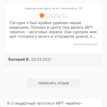
Медицинский центр на пр. Ленинский д. 119
Сегодня я был крайне удивлен нашей
медицине. Пришел в центр Она делать МРТ
черепно - мозговых нервов. Они сделали мне
мрт головного мозга и отправили домой, я
по не знанию вопросов не задавал. Деньги
Читать полностью
взяли. Как оказалось на приеме у своего
врача, я сделал не то что надо, точнее не на
том аппарате. Спасибо администраторам что
взяли деньги просто так... обидно очень.
Валерий В.
25.03.2021
Зачем так открыто обманывать народ.
Написать отзыв
В стандартный протокол
МРТ черепно-