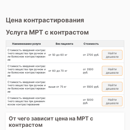
Цена контрастирования
Услуга МРТ с контрастом
Наименование услуги
Вес пациента
Стоимость
Стоимость введения контрас
Найти
тного вещества при ручном и
от 50 до 60 кг
от 2700 руб.
ли болюсном контрастирован
дешевле
ие
Стоимость введения контрас
Найти
тного вещества при ручном и
от 3500
от 60 до 70 кг
ли болюсном контрастирован
руб.
дешевле
ие
Стоимость введения контрас
Найти
тного вещества при ручном и
выше от 75 кг
от 5500 руб.
ли болюсном контрастирован
дешевле
ие
Стоимость введения контрас
Найти
от 5000
тного вещества при динамич
руб.
дешевле
еском контрастирование
От чего зависит цена на МРТ с
контрастом