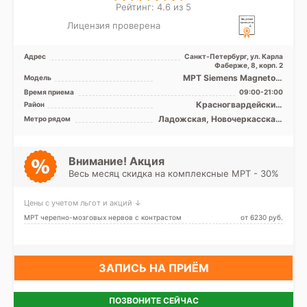
Рейтинг: 4.6 из 5
Лицензия проверена
Адрес
Санкт-Петербург, ул. Карла
Фаберже, 8, корп. 2
МРТ Siemens Magnetom
Модель
Symphony 1.5T закрытый тип
Время приема
09:00-21:00
Красногвардейский,
Район
Невский, Центральный, Лен.
Ладожская, Новочеркасская,
Метро рядом
область
Площадь Александра
Невского, Площадь
Восстания, Площадь Ленина,
Проспект Большевиков,
Внимание! Акция
Улица Дыбенко,
Весь месяц скидка на комплексные МРТ - 30%
Чернышевская
Цены с учетом льгот и акций ↓
МРТ черепно-мозговых нервов с контрастом
от 6230 pуб.
ЗАПИСЬ НА ПРИЁМ
ПОЗВОНИТЕ СЕЙЧАС