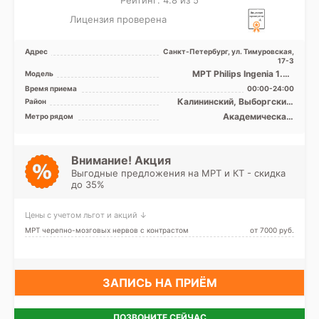
Рейтинг: 4.8 из 5
Лицензия проверена
Адрес
Санкт-Петербург, ул. Тимуровская,
17-3
МРТ Philips Ingenia 1.5T
Модель
полуоткрытого тип, КТ Philips
Время приема
00:00-24:00
Ingenia 128 сре ...
Калининский, Выборгский,
Район
Кронштадтский, Курортный,
Академическая,
Метро рядом
Лен. область
Гражданский проспект,
Девяткино, Лесная, Озерки,
Парнас, Пионерская,
Площадь Мужества,
Внимание! Акция
Политехническая, Проспект
Выгодные предложения на МРТ и КТ - скидка
Просвещения
до 35%
Цены с учетом льгот и акций ↓
МРТ черепно-мозговых нервов с контрастом
от 7000 pуб.
ЗАПИСЬ НА ПРИЁМ
ПОЗВОНИТЕ СЕЙЧАС