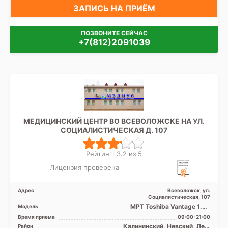
ЗАПИСЬ НА ПРИЁМ
ПОЗВОНИТЕ СЕЙЧАС
+7(812)2091039
МЕДИЦИНСКИЙ ЦЕНТР ВО ВСЕВОЛОЖСКЕ НА УЛ.
СОЦИАЛИСТИЧЕСКАЯ Д. 107
Рейтинг: 3.2 из 5
Лицензия проверена
Адрес
Всеволожск, ул.
Социалистическая, 107
МРТ Toshiba Vantage 1.5T
Модель
закрытого типа, КТ Toshiba
Время приема
09:00-21:00
Alexion 16 срезов
Калининский, Невский, Лен.
Район