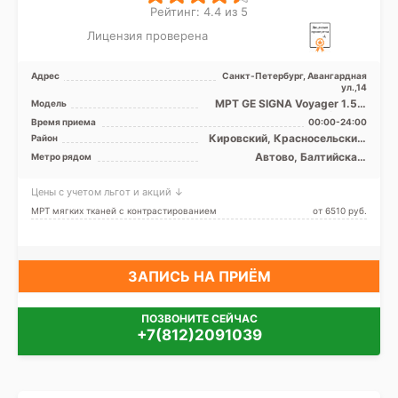
Рейтинг: 4.4 из 5
Лицензия проверена
Адрес
Санкт-Петербург, Авангардная
ул.,14
МРТ GE SIGNA Voyager 1.5 Т
Модель
закрытого типа, КТ Siemens
Время приема
00:00-24:00
Somatom Difiniti ...
Кировский, Красносельский,
Район
Московский,
Автово, Балтийская,
Метро рядом
Петродворцовый, Лен.
Кировский завод,
область
Московская, Нарвская,
Цены с учетом льгот и акций ↓
Проспект Ветеранов
МРТ мягких тканей с контрастированием
от 6510 pуб.
ЗАПИСЬ НА ПРИЁМ
ПОЗВОНИТЕ СЕЙЧАС
+7(812)2091039