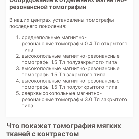
Оборудование в отделениях магнитно-
решений, требующих углубленных
резонансной томографии
знаний в области патологии. Поэтому по
результатам обследования пациент
В наших центрах установлены томографы
всегда рекомендуется записаться на
последнего поколения:
прием к специалисту для постановки
окончательного диагноза и разработки
среднепольные магнитно-
плана лечения на основе всех
резонансные томографы 0.4 Тл открытого
полученных данных, включая заключение
типа
диагноста.
высокопольные магнитно-резонансные
томографы 1.5 Тл полузакрытого типа
высокопольные магнитно-резонансные
томографы 1.5 Тл закрытого типа
высокопольные магнитно-резонансные
томографы 1.5 Тл полуоткрытого типа
сверхвысокопольные магнитно-
резонансные томографы 3.0 Тл закрытого
типа
Что покажет томография мягких
тканей с контрастом