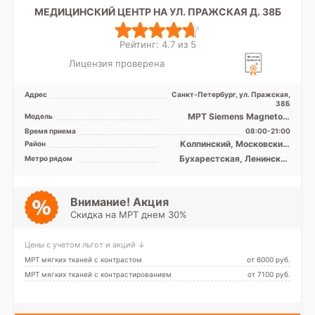
МЕДИЦИНСКИЙ ЦЕНТР НА УЛ. ПРАЖСКАЯ Д. 38Б
Рейтинг: 4.7 из 5
Лицензия проверена
Адрес
Санкт-Петербург, ул. Пражская,
38Б
МРТ Siemens Magnetom
Модель
Symphony 1.5T закрытый тип
Время приема
08:00-21:00
Колпинский, Московский,
Район
Невский, Пушкинский,
Бухарестская, Ленинский
Метро рядом
Фрунзенский, Лен. область
проспект, Международная,
Московская, Улица Дыбенко,
Проспект Славы, Дунайская,
Шушары, Боровая
Внимание! Акция
Скидка на МРТ днем 30%
Цены с учетом льгот и акций ↓
МРТ мягких тканей с контрастом
от 6000 pуб.
МРТ мягких тканей с контрастированием
от 7100 pуб.