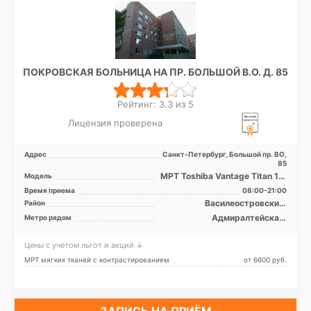
ПОКРОВСКАЯ БОЛЬНИЦА НА ПР. БОЛЬШОЙ В.О. Д. 85
Рейтинг: 3.3 из 5
Лицензия проверена
Адрес
Санкт-Петербург, Большой пр. ВО,
85
МРТ Toshiba Vantage Titan 1.5
Модель
T закрытый тип, КТ Siemens
Время приема
08:00-21:00
Somatom AR.SP ...
Василеостровский,
Район
Петроградский, Приморский,
Адмиралтейская,
Метро рядом
Адмиралтейский
Василеостровская,
Петроградская, Приморская,
Цены с учетом льгот и акций ↓
Спортивная, Чкаловская,
Зенит (ранее
МРТ мягких тканей с контрастированием
от 6600 pуб.
Новокрестовская)
ЗАПИСЬ НА ПРИЁМ