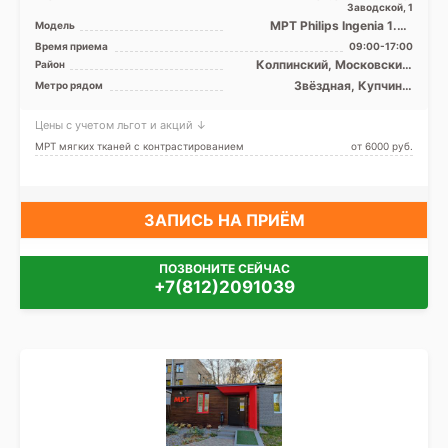
Заводской, 1
МРТ Philips Ingenia 1.5T
Модель
закрытый тип, КТ GE
Время приема
09:00-17:00
BrightSpeed 16 срезов
Колпинский, Московский,
Район
Невский, Лен. область
Звёздная, Купчино,
Метро рядом
Международная,
Московская, Обухово,
Цены с учетом льгот и акций ↓
Рыбацкое, Проспект Славы,
Дунайская, Шушары
МРТ мягких тканей с контрастированием
от 6000 pуб.
ЗАПИСЬ НА ПРИЁМ
ПОЗВОНИТЕ СЕЙЧАС
+7(812)2091039