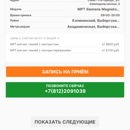
Адрес
Санкт-Петербург, ул.
Земледельческая, 2
МРТ Siemens Magnetom
Модель
Espree 1.5T закрытый тип,
Время приема
09:00-20:00
УЗИ
Калининский, Выборгский,
Район
Красногвардейский,
Академическая, Выборгская,
Метро рядом
Петроградский, Приморский
Гражданский проспект,
Девяткино, Лесная, Озерки,
Цены с учетом льгот и акций ↓
Петроградская, Пионерская,
Площадь Ленина, Площадь
МРТ мягких тканей с контрастом
от 6600 pуб.
Мужества, Политехническая,
МРТ мягких тканей с контрастированием
от 6700 pуб.
Проспект Просвещения,
Удельная, Чёрная речка
ЗАПИСЬ НА ПРИЁМ
ПОЗВОНИТЕ СЕЙЧАС
+7(812)2091039
ПОКАЗАТЬ СЛЕДУЮЩИЕ