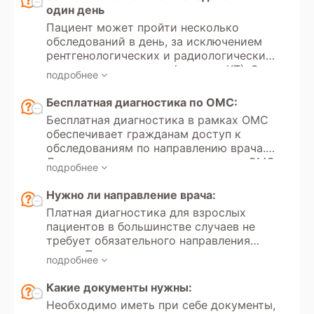
один день
Пациент может пройти несколько
обследований в день, за исключением
рентгенологических и радиологических
методов диагностики (рентген, КТ). Эти
подробнее
исследования используют
ионизирующее излучение, и существует
Бесплатная диагностика по ОМС:
ограничение по дозе разрешенного
Бесплатная диагностика в рамках ОМС
облучения в диагностических целях.
обеспечивает гражданам доступ к
Максимальная разрешенная доза
обследованиям по направлению врача.
облучения для пациента в год
Для организации лечения в рамках ОМС
составляет 1 мЗв (миллизиверт).
подробнее
Вам необходимо предоставить
Частота и количество таких
следующие документы: паспорт,
Нужно ли направление врача:
обследований зависят от клинической
актуальный номер полиса (ЕНП),СНИЛС
необходимости и состояния пациента.
Платная диагностика для взрослых
(при наличии), направление от лечащего
Для исследований с контрастом также
пациентов в большинстве случаев не
врача (с обязательным указанием
существуют ограничения. Контрастные
требует обязательного направления
лечебного учреждения и фамилии
вещества могут вызывать
врача. Пациент самостоятельно может
врача). Запись осуществляется через
подробнее
аллергические реакции или увеличивать
инициировать обследование. Для
районную поликлинику или на сайте
нагрузку на почки, особенно у людей с
проведения платной диагностики
Какие документы нужны:
Госуслуги.
хроническими заболеваниями. Решение
ребенку направление требуется только в
Необходимо иметь при себе документы,
о проведении таких обследований
тех случаях, когда используются