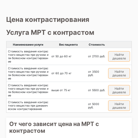
Цена контрастирования
Услуга МРТ с контрастом
Наименование услуги
Вес пациента
Стоимость
Стоимость введения контрас
Найти
тного вещества при ручном и
от 50 до 60 кг
от 2700 руб.
ли болюсном контрастирован
дешевле
ие
Стоимость введения контрас
Найти
тного вещества при ручном и
от 3500
от 60 до 70 кг
ли болюсном контрастирован
руб.
дешевле
ие
Стоимость введения контрас
Найти
тного вещества при ручном и
выше от 75 кг
от 5500 руб.
ли болюсном контрастирован
дешевле
ие
Стоимость введения контрас
Найти
от 5000
тного вещества при динамич
руб.
дешевле
еском контрастирование
От чего зависит цена на МРТ с
контрастом