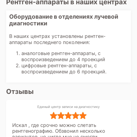
Рентген-аппараты в наших центрах
заключений, а не принятие клинических
решений, требующих углубленных
знаний в области патологии. Поэтому по
Оборудование в отделениях лучевой
результатам обследования пациент
диагностики
всегда рекомендуется записаться на
прием к специалисту для постановки
В наших центрах установлены рентген-
окончательного диагноза и разработки
аппараты последнего поколения:
плана лечения на основе всех
полученных данных, включая заключение
аналоговые рентген-аппараты, с
диагноста.
воспроизведением до 4 проекций
цифровые рентген-аппараты, с
воспроизведением до 6 проекций.
Отзывы
Единый центр записи на диагностику
Искал , где срочно можно слетать
рентгенографию. Обзвонил несколько
вариантов, но нигде мне не смогли