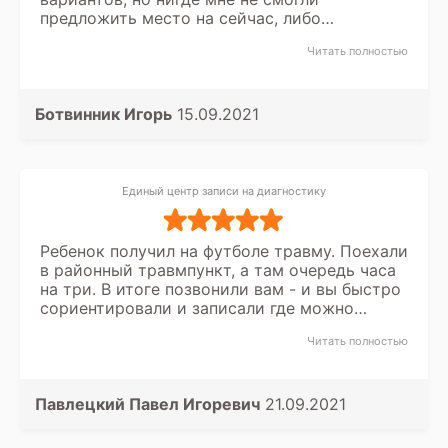
предложить место на сейчас, либо
заключение в течении суток. Спасибо вашей
Читать полностью
службе записи, что быстро нашли мне
вариант, куда я поехал и следа диагностику
и получил сразу расшифровку.
Ботвинник Игорь
15.09.2021
Единый центр записи на диагностику
Ребенок получил на футболе травму. Поехали
в районный травмпункт, а там очередь часа
на три. В итоге позвонили вам - и вы быстро
сориентировали и записали где можно
пройти рентгенографию без очереди.
Читать полностью
Павлецкий Павел Игоревич
21.09.2021