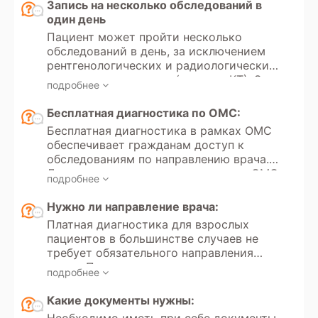
Запись на несколько обследований в
один день
Пациент может пройти несколько
обследований в день, за исключением
рентгенологических и радиологических
методов диагностики (рентген, КТ). Эти
подробнее
исследования используют
ионизирующее излучение, и существует
Бесплатная диагностика по ОМС:
ограничение по дозе разрешенного
Бесплатная диагностика в рамках ОМС
облучения в диагностических целях.
обеспечивает гражданам доступ к
Максимальная разрешенная доза
обследованиям по направлению врача.
облучения для пациента в год
Для организации лечения в рамках ОМС
составляет 1 мЗв (миллизиверт).
подробнее
Вам необходимо предоставить
Частота и количество таких
следующие документы: паспорт,
Нужно ли направление врача:
обследований зависят от клинической
актуальный номер полиса (ЕНП),СНИЛС
необходимости и состояния пациента.
Платная диагностика для взрослых
(при наличии), направление от лечащего
Для исследований с контрастом также
пациентов в большинстве случаев не
врача (с обязательным указанием
существуют ограничения. Контрастные
требует обязательного направления
лечебного учреждения и фамилии
вещества могут вызывать
врача. Пациент самостоятельно может
врача). Запись осуществляется через
подробнее
аллергические реакции или увеличивать
инициировать обследование. Для
районную поликлинику или на сайте
нагрузку на почки, особенно у людей с
проведения платной диагностики
Какие документы нужны:
Госуслуги.
хроническими заболеваниями. Решение
ребенку направление требуется только в
Необходимо иметь при себе документы,