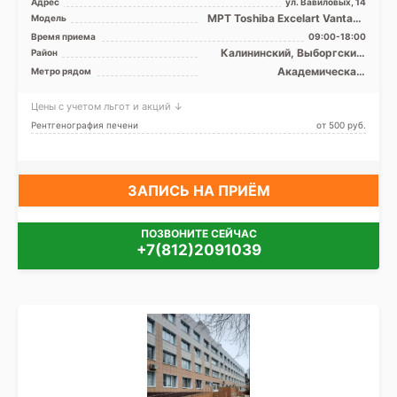
Адрес
ул. Вавиловых, 14
МРТ Toshiba Excelart Vantage
Модель
Atlas X 1.5T закрытый тип,
Время приема
09:00-18:00
КТ Toshiba Aqu ...
Калининский, Выборгский,
Район
Курортный, Приморский,
Академическая,
Метро рядом
Лен. область
Гражданский проспект,
Девяткино, Озерки, Парнас,
Цены с учетом льгот и акций ↓
Пионерская, Площадь
Мужества, Политехническая,
Рентгенография печени
от 500 pуб.
Проспект Просвещения,
Удельная
ЗАПИСЬ НА ПРИЁМ
ПОЗВОНИТЕ СЕЙЧАС
+7(812)2091039