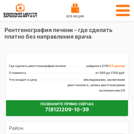
ВСЕ АКЦИИ
Рентгенография печени - где сделать
платно без направления врача
Где сделать рентгенографию печени
найдено в СПб
83 центра
Стоимость
от 500 до 1700 руб.
Что входит в цену
обследование, заключение
рентгенолога, запись рентгенограмм
на пленке или CD
ПОЗВОНИТЕ ПРЯМО СЕЙЧАС
7(812)209-10-39
Район