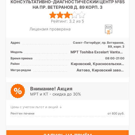
КОНСУЛЬТАТИВНО-ДИАГНОСТИЧЕСКИЙ ЦЕНТР №85
НА ПР. ВЕТЕРАНОВ Д. 89 КОРП. 3
Рейтинг: 3.2 из 5
Лицензия проверена
Адрес
Санкт-Петербург, пр. Ветеранов,
89, корп. 3
МРТ Toshiba Excelart Vantage
Модель
1.5T закрытый тип
Время приема
08:00-21:00
Кировский, Красносельский,
Район
Московский,
Автово, Кировский завод,
Метро рядом
Петродворцовый, Лен.
Ленинский проспект,
область
Московская, Проспект
Ветеранов
Внимание! Акция
МРТ и КТ - скидка до 30%
Цены с учетом льгот и акций ↓
Рентген печени
от 600 pуб.