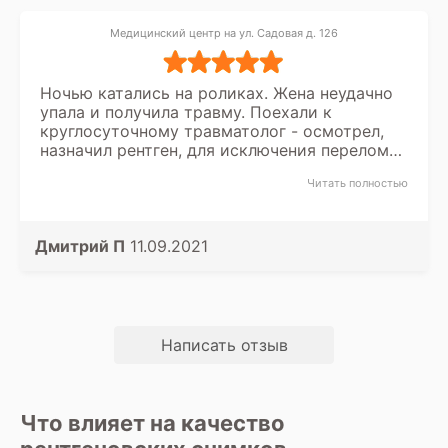
Медицинский центр на ул. Садовая д. 126
Ночью катались на роликах. Жена неудачно
упала и получила травму. Поехали к
круглосуточному травматолог - осмотрел,
назначил рентген, для исключения перелома.
Стали искать, где срочно можно пройти
Читать полностью
обследование. В итоге ваш сервис подсказал
кто, где и по чем нас сможет принять.
Спасибо, что существуете.
Дмитрий П
11.09.2021
Написать отзыв
Что влияет на качество