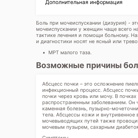
Дополнительная информация
Боль при мочеиспускании (дизурия) - э
мочеиспускании у женщин чаще всего на
тактике лечения и помощи больному. На
и диагностики носят не ясный или трев
МРТ малого таза
.
Возможные причины бол
Абсцесс почки – это осложнение пие
инфекционный процесс. Абсцесс почки
почки через кровь или мочу. В почках
распространенным заболеванием. Он ч
каменная болезнь, пузырно-мочеточни
тела. Абсцессы кожи и внутривенное 
мочевыводящих путей также провоцир
мочевым пузырем, сахарным диабето
Симптомы