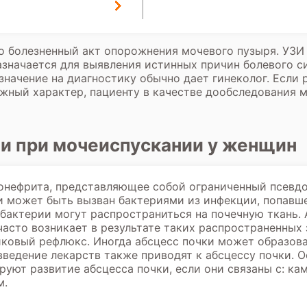
то болезненный акт опорожнения мочевого пузыря.
УЗИ
значается для выявления истинных причин болевого с
значение на диагностику обычно дает гинеколог. Если 
ожный характер, пациенту в качестве дообследования 
и при мочеиспускании у женщин
лонефрита, представляющее собой ограниченный псевд
 может быть вызван бактериями из инфекции, попавше
 бактерии могут распространиться на почечную ткань. 
асто возникает в результате таких распространенных з
ковый рефлюкс. Иногда абсцесс почки может образоват
введение лекарств также приводят к абсцессу почки.
уют развитие абсцесса почки, если они связаны с: ка
м.