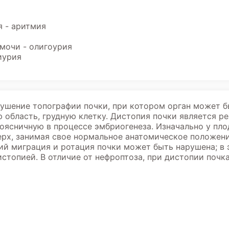
 - аритмия
мочи - олигоурия
иурия
рушение топографии почки, при котором орган может б
 область, грудную клетку. Дистопия почки является 
поясничную в процессе эмбриогенеза. Изначально у пл
рх, занимая свое нормальное анатомическое положени
й миграция и ротация почки может быть нарушена; в 
стопией. В отличие от нефроптоза, при дистопии почк