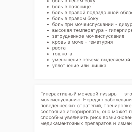
боль в левом боку
боль в пояснице
боль в правой подвздошной обла
боль в правом боку
боль при мочеиспускании - дизу
высокая температура - гиперпир
затрудненное мочеиспускание
кровь в моче - гематурия
рвота
тошнота
уменьшение объема выделяемой 
уплотнение или шишка
Гиперактивный мочевой пузырь — это 
мочеиспусканию. Нередко заболевание
поведенческих стратегий, тренировк
состояние игнорировать, оно может п
способны увеличить риск возникнове
медикаментозных препаратов и измен