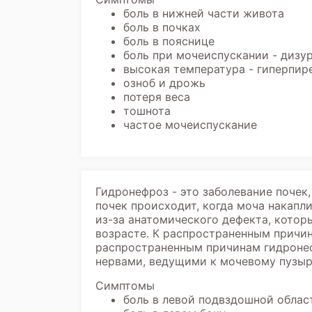
боль в нижней части живота
боль в почках
боль в пояснице
боль при мочеиспускании - дизу
высокая температура - гиперпир
озноб и дрожь
потеря веса
тошнота
частое мочеиспускание
Гидронефроз - это заболевание поче
почек происходит, когда моча накапли
из-за анатомического дефекта, кото
возрасте. К распространенным причи
распространенным причинам гидронефр
нервами, ведущими к мочевому пузыр
Симптомы
боль в левой подвздошной облас