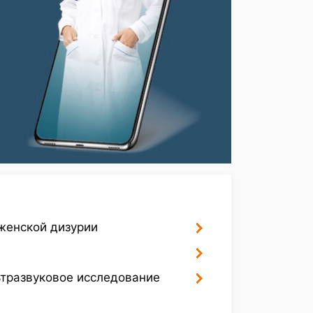
женской дизурии
ьтразвуковое исследование