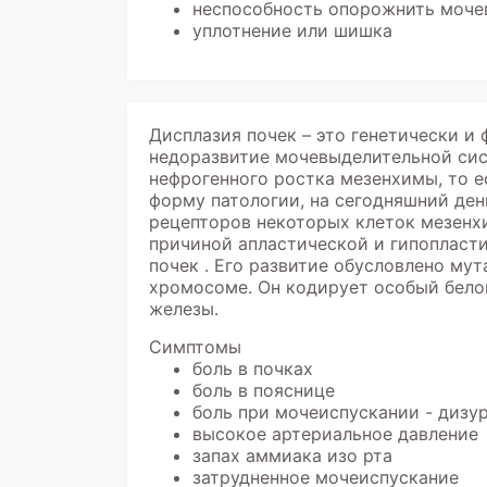
неспособность опорожнить моче
уплотнение или шишка
Дисплазия почек – это генетически и
недоразвитие мочевыделительной си
нефрогенного ростка мезенхимы, то е
форму патологии, на сегодняшний де
рецепторов некоторых клеток мезенхи
причиной апластической и гипопласти
почек . Его развитие обусловлено му
хромосоме. Он кодирует особый бело
железы.
Симптомы
боль в почках
боль в пояснице
боль при мочеиспускании - дизу
высокое артериальное давление
запах аммиака изо рта
затрудненное мочеиспускание