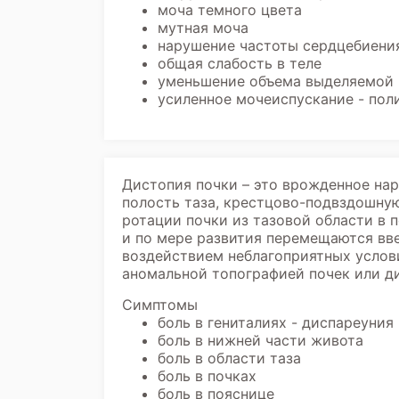
моча темного цвета
мутная моча
нарушение частоты сердцебиения
общая слабость в теле
уменьшение объема выделяемой 
усиленное мочеиспускание - пол
Дистопия почки – это врожденное на
полость таза, крестцово-подвздошную
ротации почки из тазовой области в 
и по мере развития перемещаются вве
воздействием неблагоприятных услови
аномальной топографией почек или ди
Симптомы
боль в гениталиях - диспареуния
боль в нижней части живота
боль в области таза
боль в почках
боль в пояснице