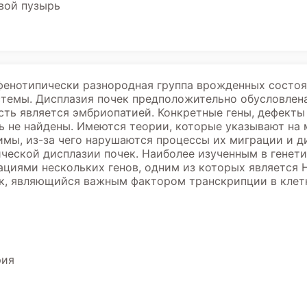
вой пузырь
 фенотипически разнородная группа врожденных состо
стемы. Дисплазия почек предположительно обусловле
сть является эмбриопатией. Конкретные гены, дефекты
нь не найдены. Имеются теории, которые указывают на
мы, из-за чего нарушаются процессы их миграции и д
ческой дисплазии почек. Наиболее изученным в генет
тациями нескольких генов, одним из которых является 
к, являющийся важным фактором транскрипции в клетк
рия