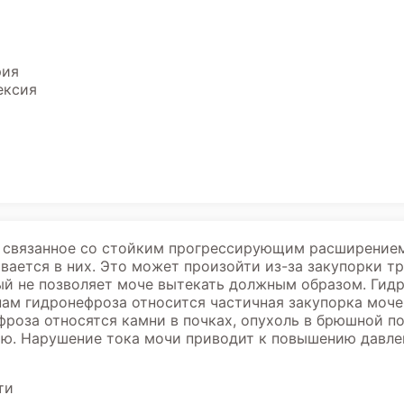
рия
ексия
к, связанное со стойким прогрессирующим расширение
вается в них. Это может произойти из-за закупорки тр
рый не позволяет моче вытекать должным образом. Гид
нам гидронефроза относится частичная закупорка моче
оза относятся камни в почках, опухоль в брюшной по
ю. Нарушение тока мочи приводит к повышению давлен
ти