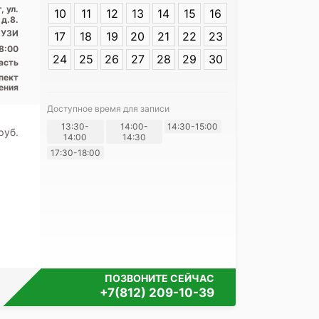
Адрес:
Ленингр
, ул.
10
11
12
13
14
15
16
Выборг, ул. Ил
 д.8.
 УЗИ
17
18
19
20
21
22
23
8:00
24
25
26
27
28
29
30
асть
пект
ения
Доступное время для записи
Я согласе
13:30-
14:00-
14:30-15:00
pуб.
14:00
14:30
своих перс
17:30-18:00
ПОЗВОНИТЕ СЕЙЧАС
+7(812) 209-10-39