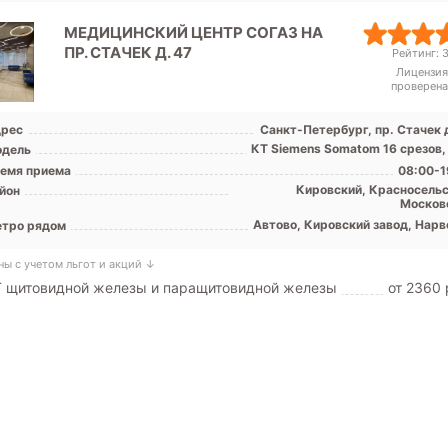
МЕДИЦИНСКИЙ ЦЕНТР СОГАЗ НА
ПР. СТАЧЕК Д. 47
Рейтинг: 3
Лицензия
проверена
рес
Санкт-Петербург, пр. Стачек 
КТ Siemens Somatom 16 срезов,
дель
емя приема
08:00-1
Кировский, Красносельс
йон
Москов
Автово, Кировский завод, Нарв
тро рядом
ны с учетом льгот и акций ↓
Т щитовидной железы и паращитовидной железы
от 2360 