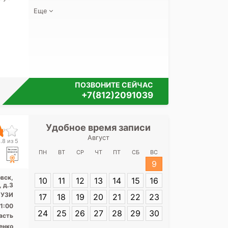
Еще
ПОЗВОНИТЕ СЕЙЧАС
+7(812)2091039
Удобное время записи
Удобное 
Август
Клиничес
.8 из 5
больница 
ПН
ВТ
СР
ЧТ
ПТ
СБ
ВС
Сов
9
вск,
10
11
12
13
14
15
16
Адрес:
Ленингр
, д.3
Кировск, ул.Со
 УЗИ
17
18
19
20
21
22
23
1:00
24
25
26
27
28
29
30
асть
енко