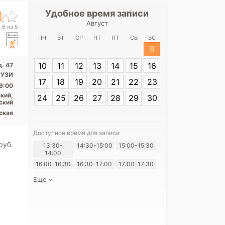
Удобное время записи
Удобное 
Август
Медицинский 
.6 из 5
Ст
ПН
ВТ
СР
ЧТ
ПТ
СБ
ВС
9
Адрес:
Санкт-П
10
11
12
13
14
15
16
д. 47
д. 47
 УЗИ
17
18
19
20
21
22
23
9:00
кий,
24
25
26
27
28
29
30
ский
ская
Доступное время для записи
pуб.
Я согласе
13:30-
14:30-15:00
15:00-15:30
14:00
своих перс
16:00-16:30
16:30-17:00
17:00-17:30
Еще