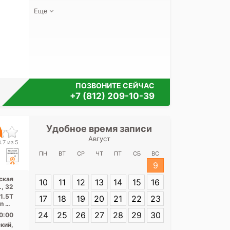
Еще
ПОЗВОНИТЕ СЕЙЧАС
+7 (812) 209-10-39
Удобное время записи
Удобное 
Август
СПб НИИ фтиз
.7 из 5
ул. Полит
ПН
ВТ
СР
ЧТ
ПТ
СБ
ВС
9
Адрес:
Санкт-
ская
10
11
12
13
14
15
16
Политехническа
., 32
 1.5T
17
18
19
20
21
22
23
on 32
...
24
25
26
27
28
29
30
0:00
кий,