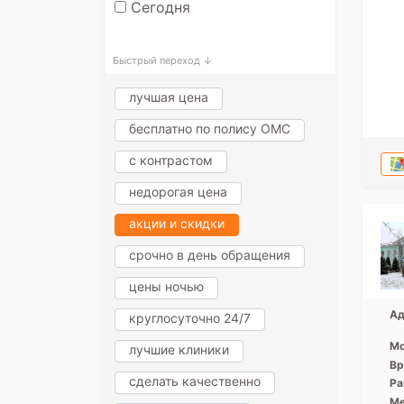
Сегодня
Быстрый переход ↓
лучшая цена
бесплатно по полису ОМС
с контрастом
недорогая цена
акции и скидки
срочно в день обращения
цены ночью
Ад
круглосуточно 24/7
Мо
лучшие клиники
Вр
сделать качественно
Ра
Ме