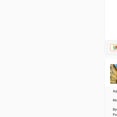
Ад
Мо
Вр
Ра