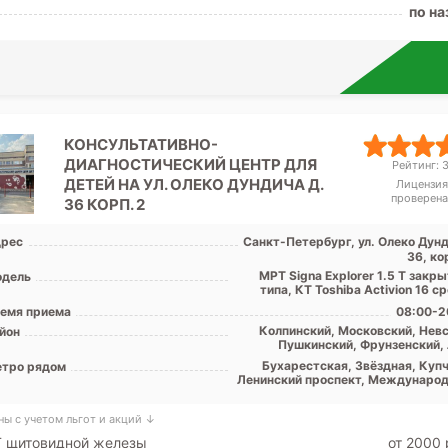
по на
КОНСУЛЬТАТИВНО-
ДИАГНОСТИЧЕСКИЙ ЦЕНТР ДЛЯ
Рейтинг: 3
ДЕТЕЙ НА УЛ. ОЛЕКО ДУНДИЧА Д.
Лицензия
проверена
36 КОРП. 2
рес
Санкт-Петербург, ул. Олеко Дунд
36, ко
МРТ Signa Explorer 1.5 Т закр
дель
типа, КТ Toshiba Activion 16 с
емя приема
08:00-2
Колпинский, Московский, Невс
йон
Пушкинский, Фрунзенский, 
обл
Бухарестская, Звёздная, Купч
тро рядом
Ленинский проспект, Международ
Московская, Обухово, Парк Поб
Проспект Славы, Дунайская, Шу
ны с учетом льгот и акций ↓
Т щитовидной железы
от 2000 