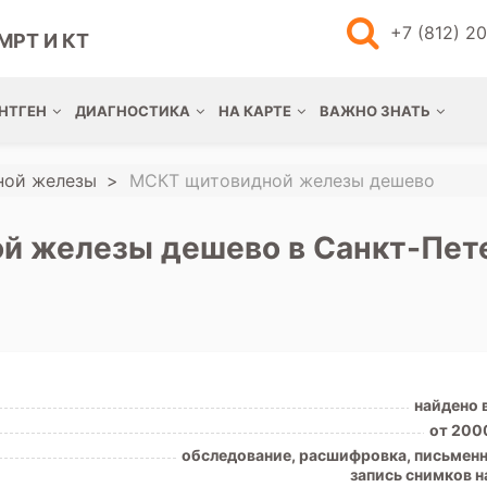
+7 (812) 2
МРТ И КТ
НТГЕН
ДИАГНОСТИКА
НА КАРТЕ
ВАЖНО ЗНАТЬ
ной железы
МСКТ щитовидной железы дешево
й железы дешево в Санкт-Пете
найдено 
от 200
обследование, расшифровка, письменн
запись снимков н