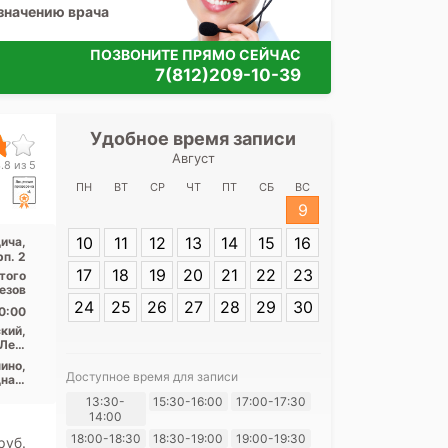
значению врача
ПОЗВОНИТЕ ПРЯМО СЕЙЧАС
7(812)209-10-39
Удобное время записи
Удобное 
Август
Консультатив
.8 из 5
центр для 
ПН
ВТ
СР
ЧТ
ПТ
СБ
ВС
Дундича
9
10
11
12
13
14
15
16
ича,
Адрес:
Санкт-П
рп. 2
Дундича, 36, к
17
18
19
20
21
22
23
ытого
резов
24
25
26
27
28
29
30
0:00
кий,
Лен.
асть
ино,
Доступное время для записи
ная,
еды,
13:30-
15:30-16:00
17:00-17:30
шары
Я согласе
14:00
своих перс
18:00-18:30
18:30-19:00
19:00-19:30
pуб.