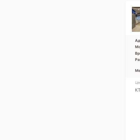
Ад
Мо
Вр
Ра
Ме
Це
К