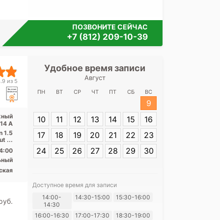
ПОЗВОНИТЕ СЕЙЧАС
+7 (812) 209-10-39
Удобное время записи
Удобное 
Август
Медицинск
.9 из 5
Ман
ПН
ВТ
СР
ЧТ
ПТ
СБ
ВС
9
Адрес:
Санкт-
жный
10
11
12
13
14
15
16
Манежный пере
 14 А
n 1.5
17
18
19
20
21
22
23
t ...
24
25
26
27
28
29
30
4:00
ьный
ская
Доступное время для записи
Я согласе
14:00-
14:30-15:00
15:30-16:00
pуб.
14:30
своих перс
16:00-16:30
17:00-17:30
18:30-19:00