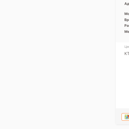
Ад
Мо
Вр
Ра
Ме
Це
К