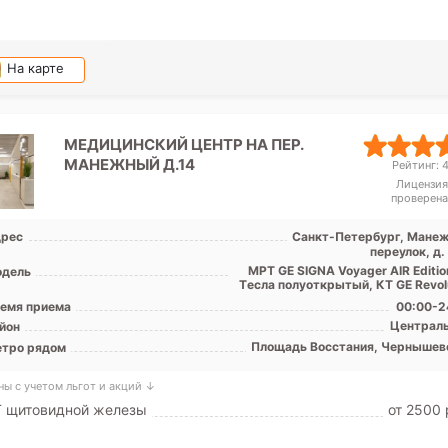
На карте
МЕДИЦИНСКИЙ ЦЕНТР НА ПЕР.
МАНЕЖНЫЙ Д.14
Рейтинг: 4
Лицензия
проверена
рес
Санкт-Петербург, Мане
переулок, д.
МРТ GE SIGNA Voyager AIR Editio
дель
Tесла полуоткрытый, КТ GE Revolu
емя приема
00:00-2
Централ
йон
Площадь Восстания, Чернышев
тро рядом
ны с учетом льгот и акций ↓
Т щитовидной железы
от 2500 