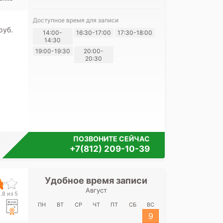
Доступное время для записи
pуб.
14:00-
16:30-17:00
17:30-18:00
Я согласе
14:30
своих перс
19:00-19:30
20:00-
20:30
ПОЗВОНИТЕ СЕЙЧАС
+7(812) 209-10-39
Удобное время записи
Удобное 
Август
Межрайонная 
.8 из 5
на ул. 
ПН
ВТ
СР
ЧТ
ПТ
СБ
ВС
9