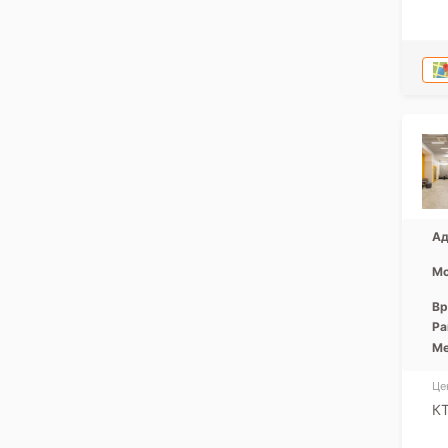
Ад
Мо
Вр
Ра
Ме
Це
К