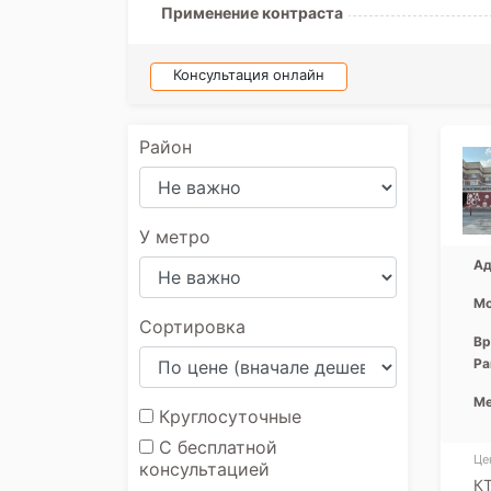
Применение контраста
Консультация онлайн
Район
У метро
Ад
Мо
Сортировка
Вр
Ра
Ме
Круглосуточные
С бесплатной
Це
консультацией
К