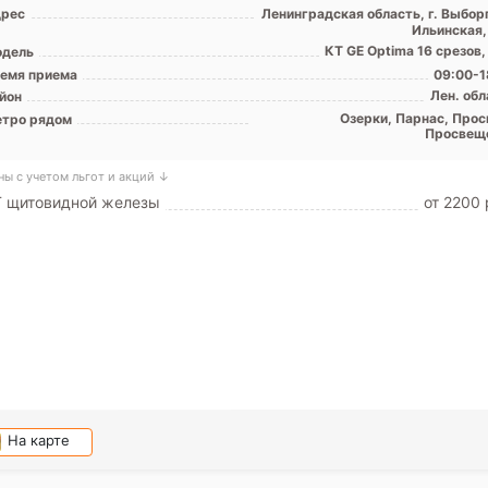
рес
Ленинградская область, г. Выборг
Ильинская,
КТ GE Optima 16 срезов,
дель
емя приема
09:00-1
Лен. обл
йон
Озерки, Парнас, Прос
тро рядом
Просвещ
ны с учетом льгот и акций ↓
Т щитовидной железы
от 2200 
На карте