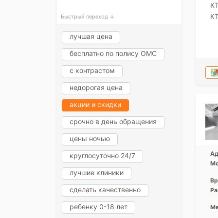
КТ
КТ
Быстрый переход ↓
лучшая цена
бесплатно по полису ОМС
с контрастом
недорогая цена
акции и скидки
срочно в день обращения
цены ночью
Ад
круглосуточно 24/7
Мо
лучшие клиники
Вр
сделать качественно
Ра
ребенку 0-18 лет
Ме