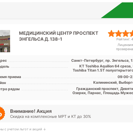
МЕДИЦИНСКИЙ ЦЕНТР ПРОСПЕКТ
ЭНГЕЛЬСА Д. 138-1
Рейтинг: 4
Лицензия
проверена
рес
Санкт-Петербург, пр. Энгельса, 1
КТ Toshiba Аquilion 64 среза
дель
Toshiba Titan 1.5T полуоткрытог
емя приема
09:00-2
Калининский, Выборг
йон
Гражданский проспект, Девятк
тро рядом
Озерки, Парнас, Площадь Мужес
Политехническая, Прос
Просвещения, Удел
Внимание! Акция
Скидка на комплексные МРТ и КТ до 30%
ны с учетом льгот и акций ↓