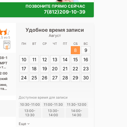
ПОЗВОНИТЕ ПРЯМО СЕЙЧАС
7(812)209-10-39
Удобное время записи
Удобное 
Август
Медицински
.5 из 5
Энгел
ПН
ВТ
СР
ЧТ
ПТ
СБ
ВС
8
9
Адрес:
Санкт-П
38-1
10
11
12
13
14
15
16
Энгельса, 138-
, МРТ
о тип
17
18
19
20
21
22
23
...
2:00
24
25
26
27
28
29
30
ский
ино,
тва,
пект
ьная
Доступное время для записи
Я согласе
10:30-11:00
11:00-11:30
11:30-12:00
своих перс
13:00-
13:30-
14:00-
13:30
14:00
14:30
Еще