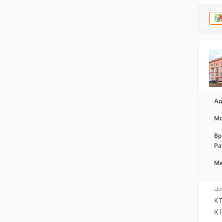
Ад
Мо
Вр
Ра
Ме
Це
КТ
КТ