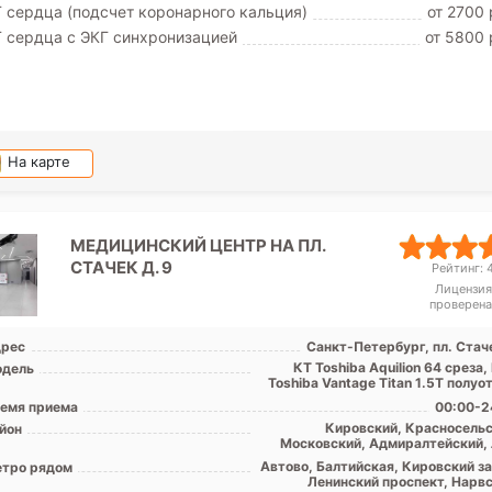
 сердца (подсчет коронарного кальция)
от 2700 
 сердца с ЭКГ синхронизацией
от 5800 
На карте
МЕДИЦИНСКИЙ ЦЕНТР НА ПЛ.
СТАЧЕК Д. 9
Рейтинг: 4
Лицензия
проверена
рес
Санкт-Петербург, пл. Стаче
КТ Toshiba Аquilion 64 среза
дель
Toshiba Vantage Titan 1.5T полу
емя приема
00:00-2
Кировский, Красносельс
йон
Московский, Адмиралтейский, 
обл
Автово, Балтийская, Кировский за
тро рядом
Ленинский проспект, Нарвс