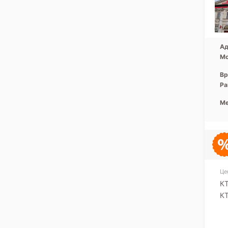
Ад
Мо
Вр
Ра
Ме
Це
К
КТ