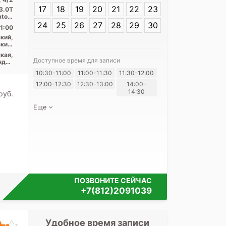
Академика Леб
17
18
19
20
21
22
23
3.0T
atom
f ...
24
25
26
27
28
29
30
1:00
кий,
кий,
ьный
кая,
Доступное время для записи
ндра
ина,
10:30-11:00
11:00-11:30
11:30-12:00
ская
Я согласе
12:00-12:30
12:30-13:00
14:00-
своих перс
14:30
pуб.
Еще
ПОЗВОНИТЕ СЕЙЧАС
+7(812)2091039
Удобное время записи
Удобное 