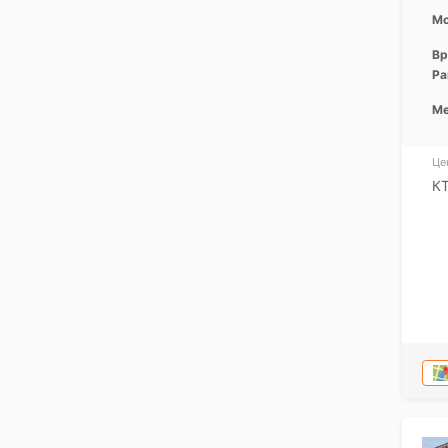
Мо
Вр
Ра
Ме
Це
К