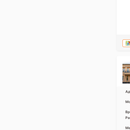
Ад
Мо
Вр
Ра
Ме