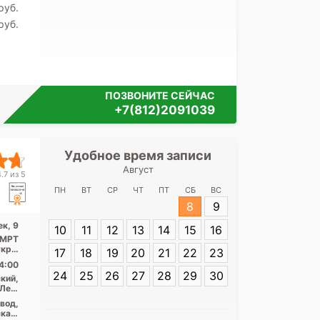
pуб.
pуб.
ПОЗВОНИТЕ СЕЙЧАС
+7(812)2091039
Удобное время записи
Удобное 
Август
Медицинский це
.7 из 5
ПН
ВТ
СР
ЧТ
ПТ
СБ
ВС
8
9
Адрес:
Санкт-П
к, 9
10
11
12
13
14
15
16
Стачек, 9
, МРТ
откры
17
18
19
20
21
22
23
...
4:00
24
25
26
27
28
29
30
кий,
Лен.
асть
вод,
кая,