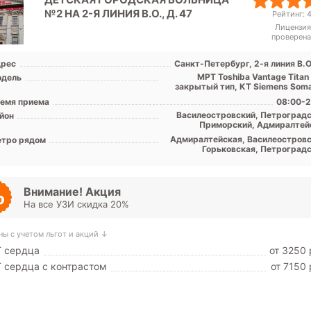
№2 НА 2-Я ЛИНИЯ В.О., Д. 47
Рейтинг: 4
Лицензия
проверена
рес
Санкт-Петербург, 2-я линия В.О
МРТ Toshiba Vantage Titan
дель
закрытый тип, КТ Siemens Som
Emoti
емя приема
08:00-2
Василеостровский, Петроградс
йон
Приморский, Адмиралтей
Адмиралтейская, Василеостровс
тро рядом
Горьковская, Петроградс
Приморская, Спортивная, З
(ранее Новокрестовс
Внимание! Акция
На все УЗИ скидка 20%
ны с учетом льгот и акций ↓
Т сердца
от 3250 
 сердца c контрастом
от 7150 