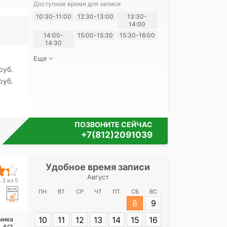
кая,
Доступное время для записи
ская
Я согласе
10:30-11:00
12:30-13:00
13:30-
14:00
своих перс
14:00-
15:00-15:30
15:30-16:00
14:30
Еще
pуб.
pуб.
ПОЗВОНИТЕ СЕЙЧАС
+7(812)2091039
Удобное время записи
Удобное 
Август
Клиника № 
.3 из 5
А.М.Никифоров
ПН
ВТ
СР
ЧТ
ПТ
СБ
ВС
Академика
8
9
10
11
12
13
14
15
16
мика
Адрес:
Санкт-П
 4/2