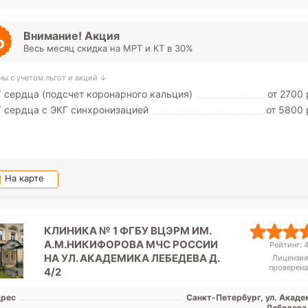
Проспект Ветеранов, Фрунзенс
Юго-Западная, Путилов
Внимание! Акция
Весь месяц скидка на МРТ и КТ в 30%
ны с учетом льгот и акций ↓
 сердца (подсчет коронарного кальция)
от 2700 
 сердца с ЭКГ синхронизацией
от 5800 
На карте
КЛИНИКА № 1 ФГБУ ВЦЭРМ ИМ.
А.М.НИКИФОРОВА МЧС РОССИИ
Рейтинг: 4
НА УЛ. АКАДЕМИКА ЛЕБЕДЕВА Д.
Лицензия
проверена
4/2
рес
Санкт-Петербург, ул. Акаде
Лебедева,