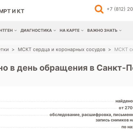
+7 (812) 2
МРТ И КТ
НТГЕН
ДИАГНОСТИКА
НА КАРТЕ
ВАЖНО ЗНАТЬ
етки
МСКТ сердца и коронарных сосудов
МСКТ с
но в день обращения в Санкт-
найдено
от 270
обследование, расшифровка, письменн
запись снимков н
по на