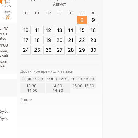
Август
Детская город
.3 из 5
2-я лин
ПН
ВТ
СР
ЧТ
ПТ
СБ
ВС
8
9
Адрес:
Санкт-П
., 47
10
11
12
13
14
15
16
В.О., 47
 1.5T
atom
17
18
19
20
21
22
23
o ...
1:00
24
25
26
27
28
29
30
кий,
ский
кая,
кая,
енит
Доступное время для записи
кая)
Я согласе
11:30-12:00
12:00-12:30
12:30-13:00
своих перс
13:30-
14:00-
15:00-15:30
14:00
14:30
Еще
pуб.
pуб.