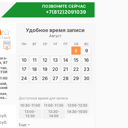
ПОЗВОНИТЕ СЕЙЧАС
+7(812)2091039
Удобное время записи
Удобное 
Август
Медицинск
.7 из 5
Римского-
ПН
ВТ
СР
ЧТ
ПТ
СБ
ВС
8
9
Адрес:
Санкт-П
ого-
10
11
12
13
14
15
16
Римского-Корс
, 87
тип,
17
18
19
20
21
22
23
 УЗИ
24
25
26
27
28
29
30
1:00
кий,
ский
кая,
кая,
Доступное время для записи
вая,
Я согласе
10:30-11:00
11:00-11:30
12:00-12:30
ская
своих перс
13:00-
13:30-
14:30-15:00
pуб.
13:30
14:00
pуб.
Еще