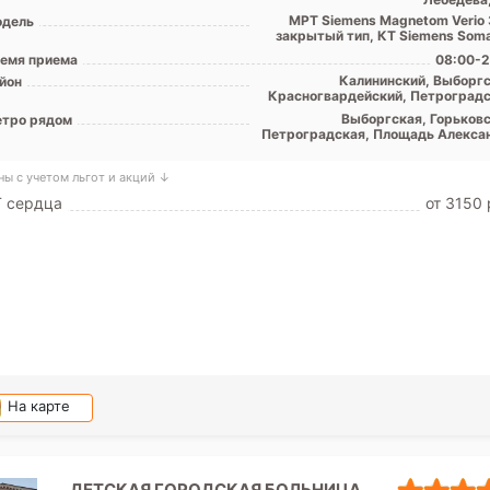
МРТ Siemens Magnetom Verio 
дель
закрытый тип, КТ Siemens Som
&5De
емя приема
08:00-2
Калининский, Выборгс
йон
Красногвардейский, Петроградс
Централ
Выборгская, Горьковс
тро рядом
Петроградская, Площадь Алекса
Невского, Площадь Лен
Чернышев
ны с учетом льгот и акций ↓
Т сердца
от 3150 
На карте
ДЕТСКАЯ ГОРОДСКАЯ БОЛЬНИЦА