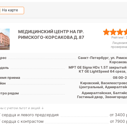
На карте
МЕДИЦИНСКИЙ ЦЕНТР НА ПР.
РИМСКОГО-КОРСАКОВА Д. 87
Рейтинг: 3
Лицензия
проверена
рес
Санкт-Петербург, ул. Римск
Корсакова
МРТ GE Signa HDx 1.5T закрытый 
дель
КТ GE LightSpeed 64 среза,
емя приема
08:00-2
Кировский, Василеостровс
йон
Центральный, Адмиралтей
Адмиралтейская, Балтийс
тро рядом
Гостиный двор, Звенигородс
Нарвская, Пушкинская, Садо
Сенная площадь, Спас
ны с учетом льгот и акций ↓
 сердца и левого предсердия
от 3400 
 сердца c контрастом
от 7900 