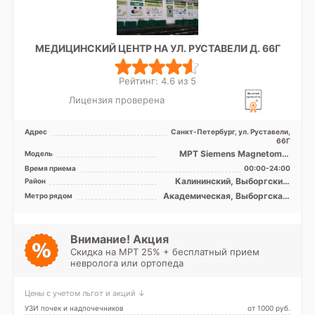
МЕДИЦИНСКИЙ ЦЕНТР НА УЛ. РУСТАВЕЛИ Д. 66Г
Рейтинг: 4.6 из 5
Лицензия проверена
Адрес
Санкт-Петербург, ул. Руставели,
66Г
МРТ Siemens Magnetom C
Модель
0.4T открытый тип, УЗИ
Время приема
00:00-24:00
экспертного класса
Калининский, Выборгский,
Район
Красногвардейский,
Академическая, Выборгская,
Метро рядом
Кронштадтский, Курортный,
Гражданский проспект,
Лен. область
Девяткино, Комендантский
проспект, Лесная, Озерки,
Парнас, Пионерская,
Внимание! Акция
Площадь Мужества,
Скидка на МРТ 25% + бесплатный прием
Политехническая, Проспект
невролога или ортопеда
Просвещения
Цены с учетом льгот и акций ↓
УЗИ почек и надпочечников
от 1000 pуб.