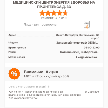
МЕДИЦИНСКИЙ ЦЕНТР ЭНЕРГИЯ ЗДОРОВЬЯ НА
ПР.ЭНГЕЛЬСА Д. 33
Рейтинг: 4.7 из 5
Лицензия проверена
Адрес
Санкт-Петербург, Энгельса пр., 33
корп. 1
Закрытый томограф GE Brivo
Модель
MR355 1.5 Тесла, КТ GЕ 16
Время приема
08:00-22:00
срезов, УЗИ экспе ...
Калининский, Выборгский,
Район
Кронштадтский, Курортный,
Академическая,
Метро рядом
Петроградский, Приморский,
Гражданский проспект,
Лен. область
Комендантский проспект,
Лесная, Озерки, Парнас,
Петроградская, Пионерская,
Внимание! Акция
Площадь Мужества,
МРТ и КТ со скидкой до 30%
Политехническая, Проспект
Просвещения, Удельная,
Беговая
Цены с учетом льгот и акций ↓
УЗИ почек и надпочечников (УЗИ почки, УЗИ
от 2550 pуб.
надпочечника, УЗИ части мочеточника, УЗИ лоханки почек,
УЗИ жировой клетчатки)