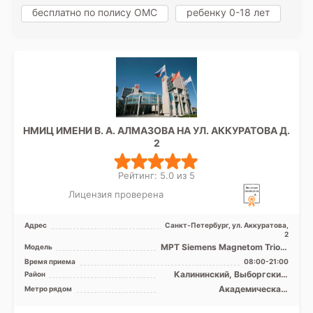
бесплатно по полису ОМС
ребенку 0-18 лет
НМИЦ ИМЕНИ В. А. АЛМАЗОВА НА УЛ. АККУРАТОВА Д.
2
Рейтинг: 5.0 из 5
Лицензия проверена
Адрес
Санкт-Петербург, ул. Аккуратова,
2
МРТ Siemens Magnetom Trio A
Модель
Tim 3Т, МРТ Siemens
Время приема
08:00-21:00
Magnetom Espree 1.5 за ...
Калининский, Выборгский,
Район
Кронштадтский, Курортный,
Академическая,
Метро рядом
Петроградский, Приморский,
Гражданский проспект,
Лен. область
Девяткино, Комендантский