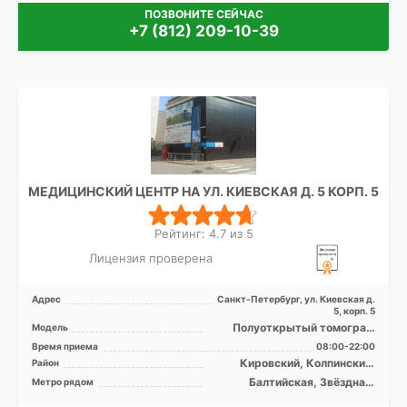
ПОЗВОНИТЕ СЕЙЧАС
+7 (812) 209-10-39
МЕДИЦИНСКИЙ ЦЕНТР НА УЛ. КИЕВСКАЯ Д. 5 КОРП. 5
Рейтинг: 4.7 из 5
Лицензия проверена
Адрес
Санкт-Петербург, ул. Киевская д.
5, корп. 5
Полуоткрытый томограф
Модель
МРТ SIGNA Voyager 1.5 Тесла,
Время приема
08:00-22:00
КТ Revolution EVO 1 ...
Кировский, Колпинский,
Район
Московский, Невский,
Балтийская, Звёздная,
Метро рядом
Пушкинский, Фрунзенский,
Кировский завод, Ленинский
Центральный, Лен. область