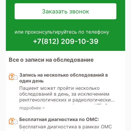
или проконсультируйтесь по телефону
+7(812) 209-10-39
Все о записи на обследование
Запись на несколько обследований в
один день
Пациент может пройти несколько
обследований в день, за исключением
рентгенологических и радиологических
методов диагностики (рентген, КТ). Эти
подробнее
исследования используют
ионизирующее излучение, и существует
Бесплатная диагностика по ОМС:
ограничение по дозе разрешенного
Бесплатная диагностика в рамках ОМС
облучения в диагностических целях.