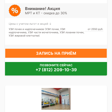
проспект, Московская,
Московские ворота,
Обводный канал, Парк
Внимание! Акция
Победы, Технологический
МРТ и КТ - скидка до 30%
институт, Фрунзенская,
Электросила, Шушары,
Заставская
Цены с учетом льгот и акций ↓
УЗИ почек и надпочечников (УЗИ почки, УЗИ
от 2550 pуб.
надпочечника, УЗИ части мочеточника, УЗИ лоханки почек,
УЗИ жировой клетчатки)
ЗАПИСЬ НА ПРИЁМ
ПОЗВОНИТЕ СЕЙЧАС
+7 (812) 209-10-39