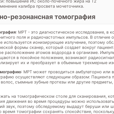
ки: повышение ИС около-почечного жира на Т2
зменение калибра просвета мочеточника.
но-резонансная томография
ография
:
МРТ
- это диагностическое исследование, в к
нитного поля и радиочастотных импульсов. В отличие о
е используется ионизирующее излучение, поэтому обс
еской формы сканер, который создает вокруг пациент
ое расположение атомов водорода в организме. Импул
ащаются в покойное положение, возникают радиосигна
лизирует их и преобразует в объемные трехмерные из
омографию
: МРТ может проводиться амбулаторно или в
графию осуществляют следующим образом: Пациента по
я волос, съемные зубные протезы или другие предметы
ежать на томографическом столе для сканирования, ко
ния движения во время процедуры можно использовать
ий звук, поэтому обследуемому выдадут беруши или 
во время томографии сохранять спокойствие, посколь