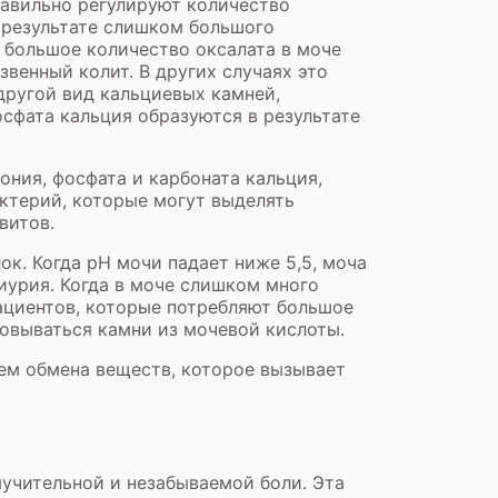
равильно регулируют количество
в результате слишком большого
х большое количество оксалата в моче
звенный колит. В других случаях это
другой вид кальциевых камней,
осфата кальция образуются в результате
ония, фосфата и карбоната кальция,
ктерий, которые могут выделять
витов.
к. Когда рН мочи падает ниже 5,5, моча
иурия. Когда в моче слишком много
ациентов, которые потребляют большое
зовываться камни из мочевой кислоты.
ем обмена веществ, которое вызывает
мучительной и незабываемой боли. Эта