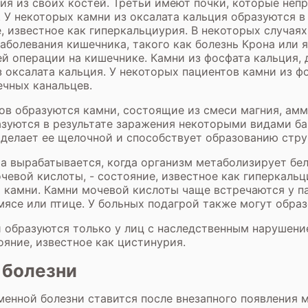
я из своих костей. Третьи имеют почки, которые неп
. У некоторых камни из оксалата кальция образуются 
е, известное как гиперкальциурия. В некоторых случая
аболевания кишечника, такого как болезнь Крона или я
 операции на кишечнике. Камни из фосфата кальция, 
 оксалата кальция. У некоторых пациентов камни из ф
ечных канальцев.
ов образуются камни, состоящие из смеси магния, амм
азуются в результате заражения некоторыми видами ба
делает ее щелочной и способствует образованию стру
а вырабатывается, когда организм метаболизирует бело
евой кислоты, - состояние, известное как гиперкальц
 камни. Камни мочевой кислоты чаще встречаются у п
 мясе или птице. У больных подагрой также могут обра
 образуются только у лиц с наследственным нарушени
ояние, известное как цистинурия.
 болезни
енной болезни ставится после внезапного появления 