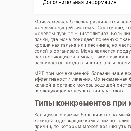
Дополнительная информация
Мочекаменная болезнь развивается всле
мочевыводящей системы. Состояние, ког
мочевом пузыре – цистолитиаз. Большин
почки, где моча покидает почечную тка
крошечная галька или песчинка, но част
солей в организме. Моча является прод
растворяющиеся в моче, такие как каль
развивается, когда эти кристаллы соеди
МРТ при мочекаменной болезни чаще все
эффективности лечения. Мочекаменная 
камней в органах мочевыводящей систе
последующей консультации у уролога.
Типы конкрементов при
Кальциевые камни: большинство камней 
кальцийсодержащие камни, имеют слишко
причин, по которым может возникнуть 