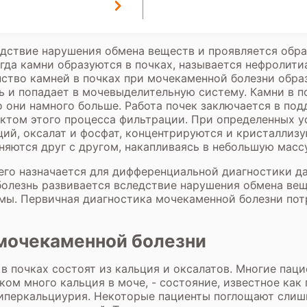
дствие нарушения обмена веществ и проявляется обра
да камни образуются в почках, называется нефролитиа
ство камней в почках при мочекаменной болезни обра
нь и попадает в мочевыделительную систему. Камни в п
о они намного больше. Работа почек заключается в по
уктом этого процесса фильтрации. При определенных у
ций, оксалат и фосфат, концентрируются и кристаллиз
няются друг с другом, накапливаясь в небольшую масс
го назначается для дифференциальной диагностики да
болезнь развивается вследствие нарушения обмена ве
мы. Первичная диагностика мочекаменной болезни по
 мочекаменной болезни
в почках состоят из кальция и оксалатов. Многие паци
м много кальция в моче, - состояние, известное как
гиперкальциурия. Некоторые пациенты поглощают слиш