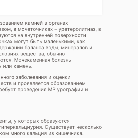
зованием камней в органах
зом, в мочеточниках – уретеролитиаз, в
зуются на внутренней поверхности
очках могут быть маленькими, как
ддержании баланса воды, минералов и
словиях вещества, обычно
уются. Мочекаменная болезнь
у или камень.
нного заболевания и оценки
ществ и проявляется образованием
требует проведения
МР урографии
и
енты, у которых образуются
 гиперкальциурия. Существует несколько
ком много кальция из кишечника.