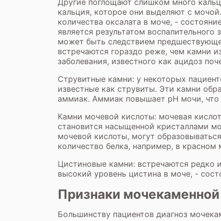
Другие поглощают слишком много кальци
кальция, которое они выделяют с мочой
количества оксалата в моче, - состояни
является результатом воспалительного з
может быть следствием предшествующей
встречаются гораздо реже, чем камни из
заболевания, известного как ацидоз поч
Струвитные камни: у некоторых пациент
известные как струвиты. Эти камни обр
аммиак. Аммиак повышает рН мочи, что 
Камни мочевой кислоты: мочевая кислот
становится насыщенной кристаллами моч
мочевой кислоты, могут образовываться
количество белка, например, в красном
Цистиновые камни: встречаются редко и
высокий уровень цистина в моче, - сост
Признаки мочекаменной
Большинству пациентов диагноз мочекам