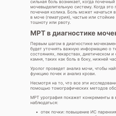
сильная боль возникает, когда почечный 
мочевыделительную систему. Когда это п
почечная колика. Боль может начаться в
в моче (гематурия), частые или стойки
тошноту или рвоту.
МРТ в диагностике моче
Первым шагом в диагностике мочекаменн
будет уточнять важную информацию о т
состояниях, лекарствах, диетическом и
камня, таких как боль в боку, нижней ча
Уролог проведет анализ мочи, чтобы на
функцию почек и анализ крови.
Несмотря на то, что все эти исследова
помощью томографических методов обсл
МРТ урография покажет конкременты в в
наблюдаться:
отек почки: повышение ИС паренхи