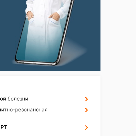
ой болезни
нитно-резонансная
МРТ