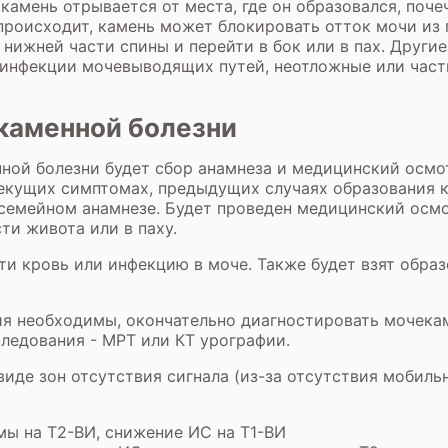
камень отрывается от места, где он образовался, поче
роисходит, камень может блокировать отток мочи из п
 нижней части спины и перейти в бок или в пах. Други
е инфекции мочевыводящих путей, неотложные или час
каменной болезни
ой болезни будет сбор анамнеза и медицинский осмот
екущих симптомах, предыдущих случаях образования к
 семейном анамнезе. Будет проведен медицинский осм
сти живота или в паху.
йти кровь или инфекцию в моче. Также будет взят обра
ния необходимы, окончательно диагностировать мочек
едования - МРТ или КТ урографии.
иде зон отсутствия сигнала (из-за отсутствия мобиль
мы на Т2-ВИ, снижение ИС на Т1-ВИ