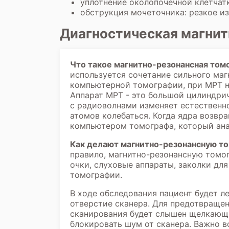
уплотнение околопочечной клетчат
обструкция мочеточника: резкое и
Диагностическая магнит
Что такое магнитно-резонансная том
используется сочетание сильного маг
компьютерной томографии, при МРТ н
Аппарат МРТ - это большой цилиндрич
с радиоволнами изменяет естественн
атомов колебаться. Когда ядра возвр
компьютером томографа, который ана
Как делают магнитно-резонансную т
правило, магнитно-резонансную томо
очки, слуховые аппараты, заколки дл
томографии.
В ходе обследования пациент будет л
отверстие сканера. Для предотвраще
сканирования будет слышен щелкающ
блокировать шум от сканера. Важно 