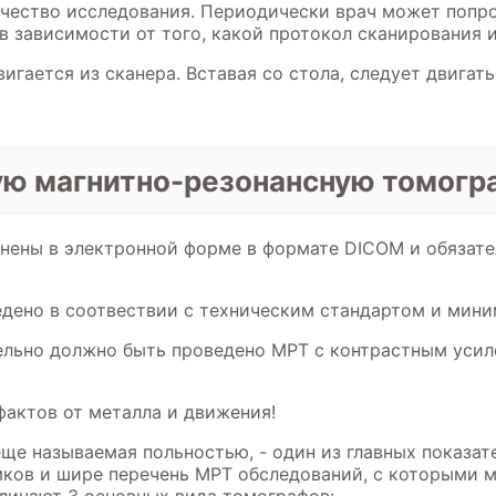
ачество исследования. Периодически врач может попр
 в зависимости от того, какой протокол сканирования 
игается из сканера. Вставая со стола, следует двигат
ную магнитно-резонансную томог
ены в электронной форме в формате DICOM и обязате
дено в соотвествии с техническим стандартом и мини
ельно должно быть проведено МРТ с контрастным усил
фактов от металла и движения!
ще называемая польностью, - один из главных показат
мков и шире перечень МРТ обследований, с которыми м