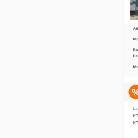
Ад
Мо
Вр
Ра
Ме
Це
К
КТ