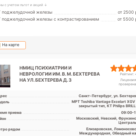
ны с учетом льгот и акций ↓
Т поджелудочной железы
от 2500 
 поджелудочной железы с контрастированием
от 5500 
На карте
НМИЦ ПСИХИАТРИИ И
НЕВРОЛОГИИ ИМ. В. М. БЕХТЕРЕВА
Рейтинг: 4
НА УЛ. БЕХТЕРЕВА Д. 3
Лицензия
проверена
рес
Санкт-Петербург, ул. Бехтерев
МРТ Toshiba Vantage Excelart XGV
дель
закрытый тип, КТ Philips BRILLI
емя приема
09:00-1
Московский, Невский, Фрунзенс
йон
Централ
Елизаровская, Ломоносовс
тро рядом
Международная, Обводный ка