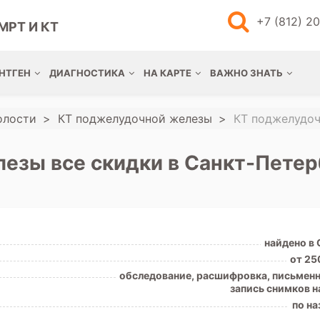
+7 (812) 2
МРТ И КТ
НТГЕН
ДИАГНОСТИКА
НА КАРТЕ
ВАЖНО ЗНАТЬ
олости
КТ поджелудочной железы
КТ поджелудоч
езы все скидки в Санкт-Петер
найдено в
от 25
обследование, расшифровка, письменн
запись снимков н
по на