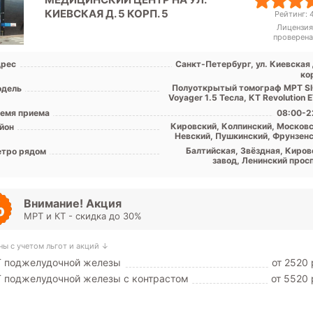
КИЕВСКАЯ Д. 5 КОРП. 5
Рейтинг: 4
Лицензия
проверена
рес
Санкт-Петербург, ул. Киевская 
ко
Полуоткрытый томограф МРТ S
дель
Voyager 1.5 Тесла, КТ Revolution 
емя приема
08:00-2
Кировский, Колпинский, Московс
йон
Невский, Пушкинский, Фрунзенс
Центральный, Лен. обл
Балтийская, Звёздная, Киров
тро рядом
завод, Ленинский просп
Московская, Московские вор
Обводный канал, Парк Поб
Технологический инсти
Фрунзенская, Электросила, Шуш
Внимание! Акция
Застав
МРТ и КТ - скидка до 30%
ны с учетом льгот и акций ↓
Т поджелудочной железы
от 2520 
 поджелудочной железы с контрастом
от 5520 