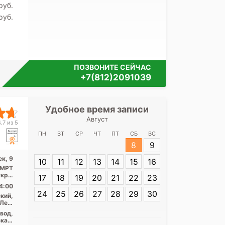
pуб.
pуб.
ПОЗВОНИТЕ СЕЙЧАС
+7(812)2091039
Удобное время записи
Удобное 
Август
Медицинский це
.7 из 5
ПН
ВТ
СР
ЧТ
ПТ
СБ
ВС
8
9
Адрес:
Санкт-П
к, 9
10
11
12
13
14
15
16
Стачек, 9
, МРТ
откры
17
18
19
20
21
22
23
...
4:00
24
25
26
27
28
29
30
кий,
Лен.
асть
вод,
кая,