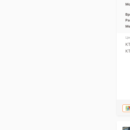
Мо
Вр
Ра
Ме
Це
К
КТ