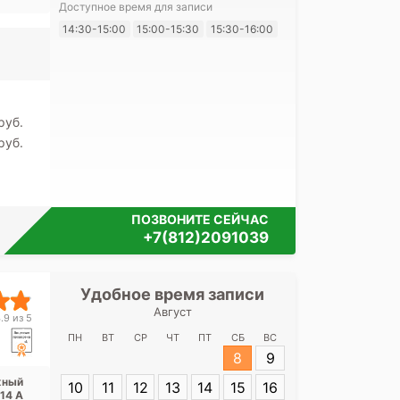
ого,
Доступное время для записи
ская
14:30-15:00
15:00-15:30
15:30-16:00
Я согласе
своих перс
pуб.
pуб.
ПОЗВОНИТЕ СЕЙЧАС
+7(812)2091039
Удобное время записи
Удобное 
Август
Медицинск
.9 из 5
Ман
ПН
ВТ
СР
ЧТ
ПТ
СБ
ВС
8
9
Адрес:
Санкт-
жный
10
11
12
13
14
15
16
Манежный пере
 14 А