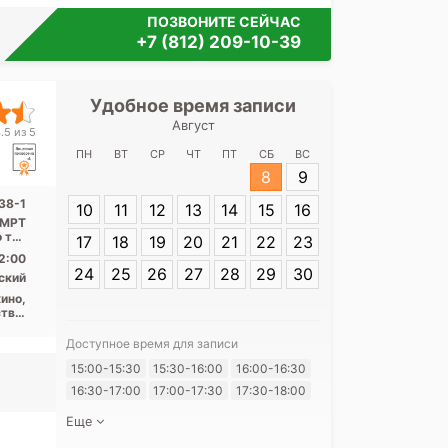
ПОЗВОНИТЕ СЕЙЧАС
+7 (812) 209-10-39
Удобное время записи
Удобное 
Август
Медицински
.5 из 5
Энгел
ПН
ВТ
СР
ЧТ
ПТ
СБ
ВС
8
9
Адрес:
Санкт-П
38-1
10
11
12
13
14
15
16
Энгельса, 138-
, МРТ
о тип
17
18
19
20
21
22
23
...
2:00
24
25
26
27
28
29
30
ский
ино,
тва,
пект
ьная
Доступное время для записи
Я согласе
15:00-15:30
15:30-16:00
16:00-16:30
своих перс
16:30-17:00
17:00-17:30
17:30-18:00
Еще