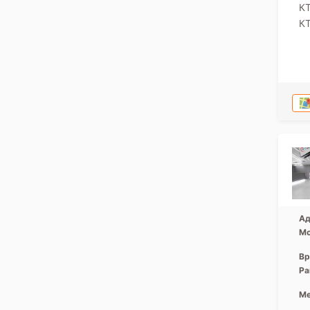
К
КТ
Ад
Мо
Вр
Ра
Ме