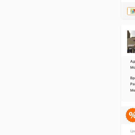
Ад
Мо
Вр
Ра
Ме
Це