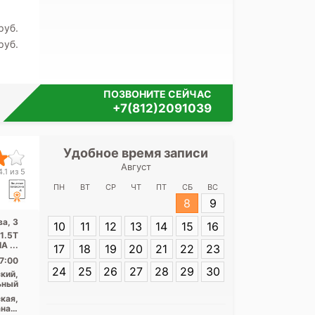
pуб.
pуб.
ПОЗВОНИТЕ СЕЙЧАС
+7(812)2091039
Удобное время записи
Удобное 
Август
НМИЦ психиатр
.1 из 5
В. М. Бехтерев
ПН
ВТ
СР
ЧТ
ПТ
СБ
ВС
8
9
а, 3
10
11
12
13
14
15
16
Адрес:
Санкт-П
 1.5T
Бехтерева, 3
A ...
17
18
19
20
21
22
23
7:00
24
25
26
27
28
29
30
кий,
ьный
кая,
нал,