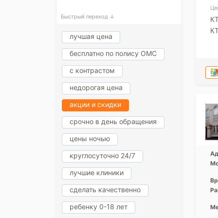
Це
Быстрый переход ↓
К
КТ
лучшая цена
бесплатно по полису ОМС
с контрастом
недорогая цена
акции и скидки
срочно в день обращения
цены ночью
Ад
круглосуточно 24/7
Мо
лучшие клиники
Вр
сделать качественно
Ра
ребенку 0-18 лет
Ме