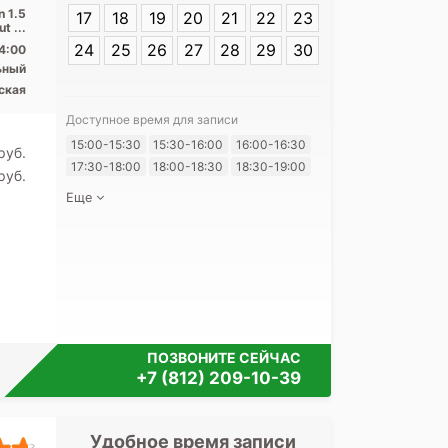
n 1.5
17
18
19
20
21
22
23
t ...
24
25
26
27
28
29
30
4:00
ьный
ская
Доступное время для записи
Я согласе
15:00-15:30
15:30-16:00
16:00-16:30
pуб.
своих перс
17:30-18:00
18:00-18:30
18:30-19:00
pуб.
Еще
ПОЗВОНИТЕ СЕЙЧАС
+7 (812) 209-10-39
Удобное время записи
Удобное 