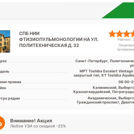
СПБ НИИ
ФТИЗИОПУЛЬМОНОЛОГИИ НА УЛ.
Рейтинг: 3
ПОЛИТЕХНИЧЕСКАЯ Д. 32
Лицензия
проверена
рес
Санкт-Петербург, Политехниче
ул
МРТ Toshiba Excelart Vantage
дель
закрытый тип, КТ Toshiba Aquili
емя приема
08:00-2
Калининский, Выборгс
йон
Красногвардейский, Петроградс
Примор
Академическая, Выборгс
тро рядом
Гражданский проспект, Девятк
Комендантский проспект, Озе
Парнас, Пионерская, Пло
Мужества, Политехничес
Проспект Просвещения, Удел
Внимание! Акция
Любое УЗИ со скидкой -25%