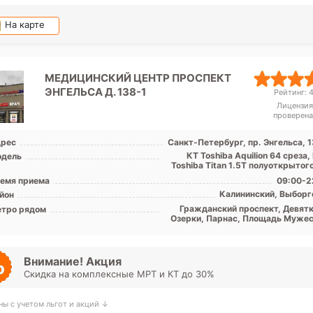
На карте
МЕДИЦИНСКИЙ ЦЕНТР ПРОСПЕКТ
ЭНГЕЛЬСА Д. 138-1
Рейтинг: 4
Лицензия
проверена
рес
Санкт-Петербург, пр. Энгельса, 1
КТ Toshiba Аquilion 64 среза
дель
Toshiba Titan 1.5T полуоткрытог
емя приема
09:00-2
Калининский, Выборг
йон
Гражданский проспект, Девятк
тро рядом
Озерки, Парнас, Площадь Мужес
Политехническая, Прос
Просвещения, Удел
Внимание! Акция
Скидка на комплексные МРТ и КТ до 30%
ны с учетом льгот и акций ↓