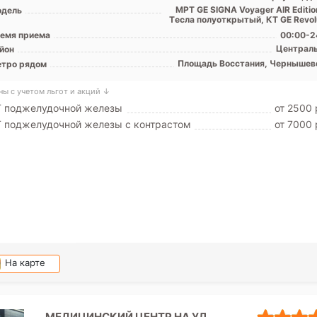
МРТ GE SIGNA Voyager AIR Editio
дель
Tесла полуоткрытый, КТ GE Revolu
емя приема
00:00-2
Централ
йон
Площадь Восстания, Чернышев
тро рядом
ны с учетом льгот и акций ↓
Т поджелудочной железы
от 2500 
 поджелудочной железы с контрастом
от 7000 
На карте
МЕДИЦИНСКИЙ ЦЕНТР НА УЛ.