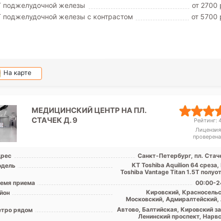
Т поджелудочной железы
от 2700 
 поджелудочной железы с контрастом
от 5700 
На карте
МЕДИЦИНСКИЙ ЦЕНТР НА ПЛ.
СТАЧЕК Д. 9
Рейтинг: 4
Лицензия
проверена
рес
Санкт-Петербург, пл. Стаче
КТ Toshiba Аquilion 64 среза
дель
Toshiba Vantage Titan 1.5T полу
емя приема
00:00-2
Кировский, Красносельс
йон
Московский, Адмиралтейский, 
обл
Автово, Балтийская, Кировский за
тро рядом
Ленинский проспект, Нарвс