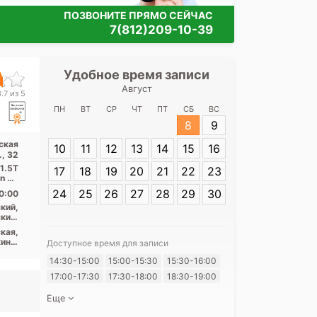
ПОЗВОНИТЕ ПРЯМО СЕЙЧАС
7(812)209-10-39
Удобное время записи
Удобное 
Август
СПб НИИ фтиз
.7 из 5
ул. Полит
ПН
ВТ
СР
ЧТ
ПТ
СБ
ВС
8
9
Адрес:
Санкт-
ская
10
11
12
13
14
15
16
Политехническа
., 32
 1.5T
17
18
19
20
21
22
23
on 32
...
24
25
26
27
28
29
30
0:00
кий,
кий,
ский
кая,
ино,
Доступное время для записи
рки,
Я согласе
14:30-15:00
15:00-15:30
15:30-16:00
щадь
кая,
своих перс
17:00-17:30
17:30-18:00
18:30-19:00
ьная
Еще