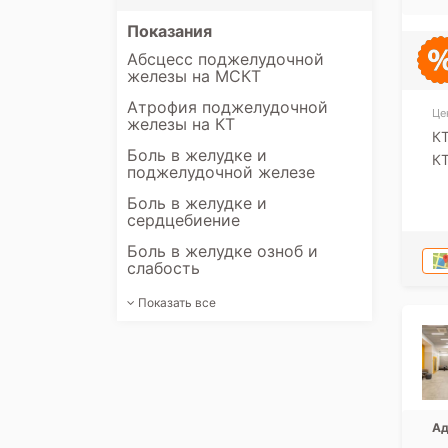
Показания
Абсцесс поджелудочной
железы на МСКТ
Атрофия поджелудочной
Це
железы на КТ
К
Боль в желудке и
КТ
поджелудочной железе
Боль в желудке и
сердцебиение
Боль в желудке озноб и
слабость
Показать все
Ад