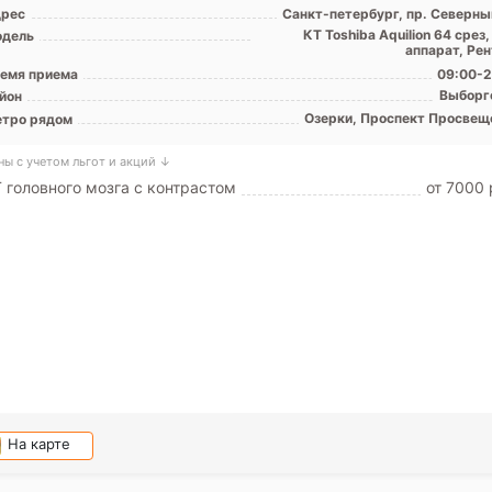
рес
Санкт-петербург, пр. Северный
КТ Toshiba Aquilion 64 срез
дель
аппарат, Рен
емя приема
09:00-2
Выборг
йон
Озерки, Проспект Просвещ
тро рядом
ны с учетом льгот и акций ↓
 головного мозга с контрастом
от 7000 
На карте