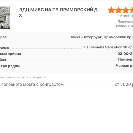
ЛДЦ МИБС НА ПР. ПРИМОРСКИЙ Д.
3
Рейтинг: 4
Лицензия
проверена
рес
Санкт-Петербург, Приморский пр-т
КТ Siemens Sensation 16 с
дель
емя приема
08:00-2
Примор
йон
Чёрная р
тро рядом
ны с учетом льгот и акций ↓
 головного мозга с контрастом
от 5000 