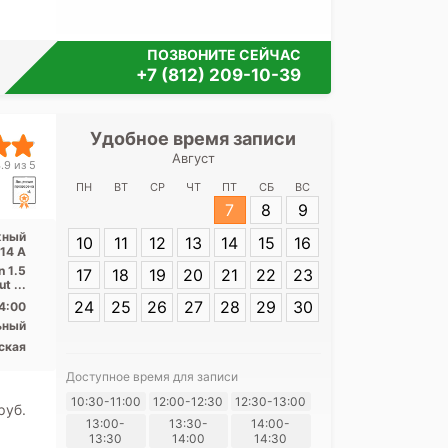
ПОЗВОНИТЕ СЕЙЧАС
+7 (812) 209-10-39
Удобное время записи
Удобное 
Август
Медицинск
.9 из 5
Ман
ПН
ВТ
СР
ЧТ
ПТ
СБ
ВС
7
8
9
Адрес:
Санкт-
жный
10
11
12
13
14
15
16
Манежный пере
 14 А
n 1.5
17
18
19
20
21
22
23
t ...
24
25
26
27
28
29
30
4:00
ьный
ская
Доступное время для записи
Я согласе
10:30-11:00
12:00-12:30
12:30-13:00
pуб.
своих перс
13:00-
13:30-
14:00-
13:30
14:00
14:30