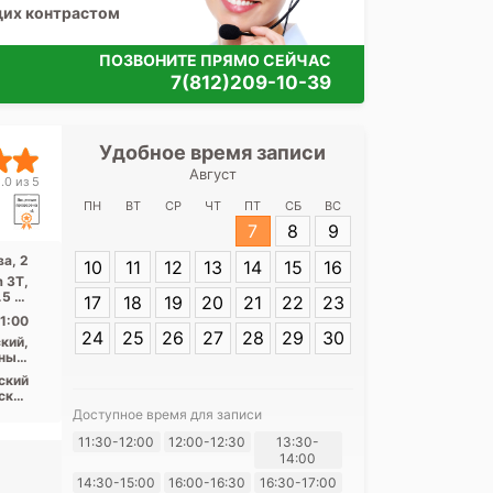
щих контрастом
ПОЗВОНИТЕ ПРЯМО СЕЙЧАС
7(812)209-10-39
Удобное время записи
Удобное 
Август
НМИЦ имени В.
.0 из 5
Акку
ПН
ВТ
СР
ЧТ
ПТ
СБ
ВС
7
8
9
Адрес:
Санкт-П
а, 2
10
11
12
13
14
15
16
Аккуратова, 2
 3Т,
5 за
17
18
19
20
21
22
23
...
1:00
24
25
26
27
28
29
30
кий,
ный,
Лен.
ский
асть
ский
рнас,
Доступное время для записи
щадь
Я согласе
11:30-12:00
12:00-12:30
13:30-
арая
овая
14:00
своих перс
14:30-15:00
16:00-16:30
16:30-17:00