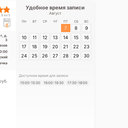
Удобное время записи
Удобное 
Август
ЛДЦ МИБС на 
.9 из 5
ПН
ВТ
СР
ЧТ
ПТ
СБ
ВС
7
8
9
Адрес:
Санкт-
Приморский пр-
, д.
10
11
12
13
14
15
16
3
резов
17
18
19
20
21
22
23
0:00
24
25
26
27
28
29
30
ский
ечка
Доступное время для записи
Я согласе
pуб.
15:00-15:30
16:00-16:30
17:30-18:00
своих перс