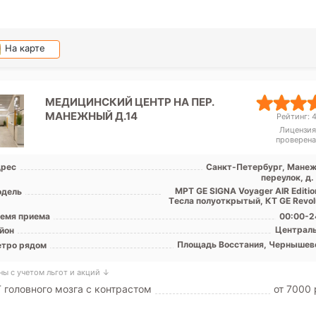
На карте
МЕДИЦИНСКИЙ ЦЕНТР НА ПЕР.
МАНЕЖНЫЙ Д.14
Рейтинг: 4
Лицензия
проверена
рес
Санкт-Петербург, Мане
переулок, д.
МРТ GE SIGNA Voyager AIR Editio
дель
Tесла полуоткрытый, КТ GE Revolu
емя приема
00:00-2
Централ
йон
Площадь Восстания, Чернышев
тро рядом
ны с учетом льгот и акций ↓
 головного мозга с контрастом
от 7000 