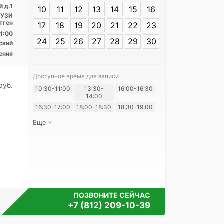
Адрес:
Санкт-п
 д.1
10
11
12
13
14
15
16
Северный д.1
, УЗИ
тген
17
18
19
20
21
22
23
1:00
24
25
26
27
28
29
30
ский
ения
Доступное время для записи
pуб.
Я согласе
10:30-11:00
13:30-
16:00-16:30
14:00
своих перс
16:30-17:00
18:00-18:30
18:30-19:00
Еще
ПОЗВОНИТЕ СЕЙЧАС
+7 (812) 209-10-39