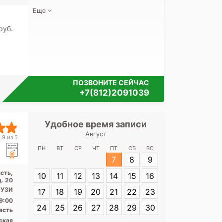
Еще
pуб.
ПОЗВОНИТЕ СЕЙЧАС
+7(812)2091039
Удобное время записи
Удобное 
Август
Клиничес
.9 из 5
больница во
ПН
ВТ
СР
ЧТ
ПТ
СБ
ВС
Колту
7
8
9
сть,
10
11
12
13
14
15
16
Адрес:
Ленинг
. 20
г.Всеволожск, 
, УЗИ
17
18
19
20
21
22
23
20
9:00
24
25
26
27
28
29
30
асть
ская