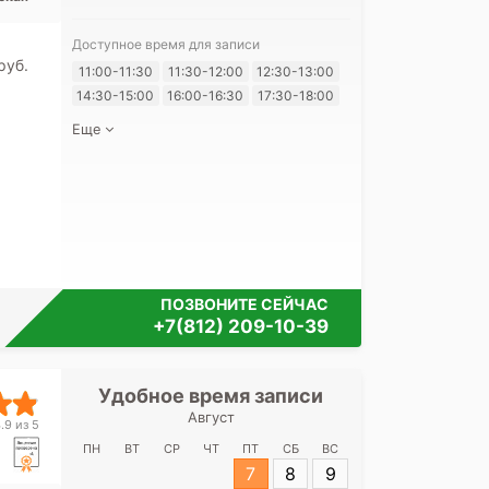
Доступное время для записи
pуб.
11:00-11:30
11:30-12:00
12:30-13:00
14:30-15:00
16:00-16:30
17:30-18:00
Я согласе
своих перс
Еще
ПОЗВОНИТЕ СЕЙЧАС
+7(812) 209-10-39
Удобное время записи
Удобное 
Август
Городская бо
.9 из 5
Георгия на
ПН
ВТ
СР
ЧТ
ПТ
СБ
ВС
7
8
9