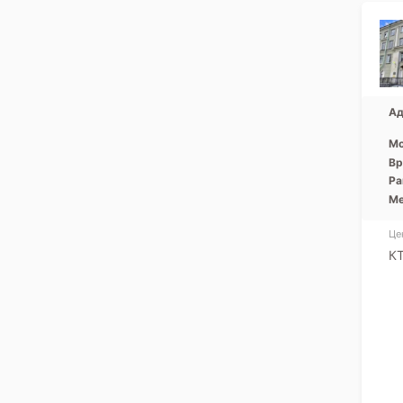
Ад
Мо
Вр
Ра
Ме
Це
КТ