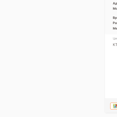
Ад
Мо
Вр
Ра
Ме
Це
КТ