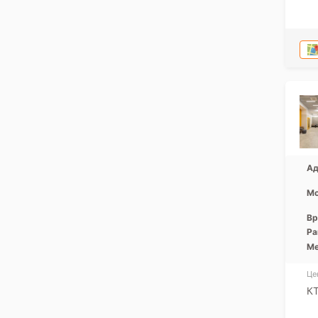
Ад
Мо
Вр
Ра
Ме
Це
КТ