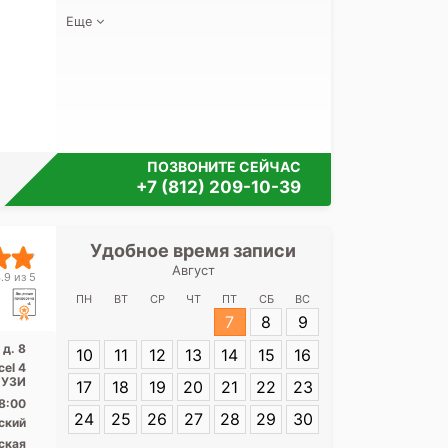
Еще
ПОЗВОНИТЕ СЕЙЧАС
+7 (812) 209-10-39
Удобное время записи
Удобное 
Август
Первый медиц
.9 из 5
им. Павлова 
ПН
ВТ
СР
ЧТ
ПТ
СБ
ВС
7
8
9
Адрес:
Санкт-П
 д. 8
10
11
12
13
14
15
16
Рентгена, д. 8
cel 4
 УЗИ
17
18
19
20
21
22
23
8:00
24
25
26
27
28
29
30
ский
ская