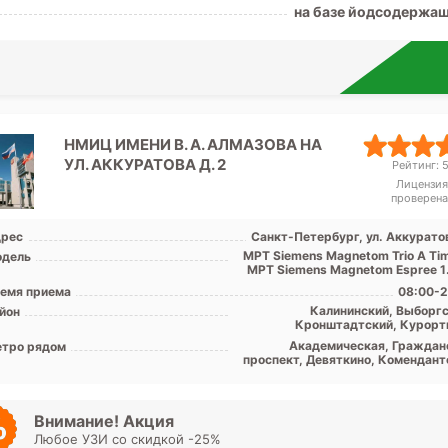
на базе йодсодержа
НМИЦ ИМЕНИ В. А. АЛМАЗОВА НА
УЛ. АККУРАТОВА Д. 2
Рейтинг: 5
Лицензия
проверена
рес
Санкт-Петербург, ул. Аккуратов
МРТ Siemens Magnetom Trio A Tim
дель
МРТ Siemens Magnetom Espree 1.
емя приема
08:00-2
Калининский, Выборгс
йон
Кронштадтский, Курорт
Петроградский, Приморский, 
Академическая, Граждан
тро рядом
обл
проспект, Девяткино, Комендант
проспект, Лесная, Озерки, Па
Петроградская, Пионерская, Пло
Мужества, Политехническая, Ст
Деревня, Удельная, Бег
Внимание! Акция
Любое УЗИ со скидкой -25%