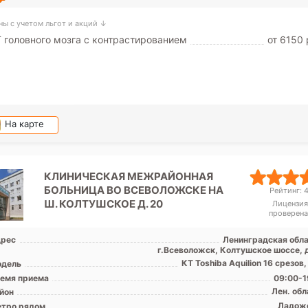
ны с учетом льгот и акций ↓
 головного мозга с контрастированием
от 6150 
На карте
КЛИНИЧЕСКАЯ МЕЖРАЙОННАЯ
БОЛЬНИЦА ВО ВСЕВОЛОЖСКЕ НА
Рейтинг: 4
Ш. КОЛТУШСКОЕ Д. 20
Лицензия
проверена
рес
Ленинградская обла
г.Всеволожск, Колтушское шоссе, д
КТ Toshiba Aquilion 16 срезов
дель
емя приема
09:00-1
Лен. обл
йон
Ладож
тро рядом