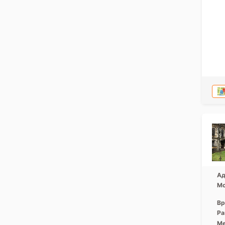
Ад
Мо
Вр
Ра
Ме