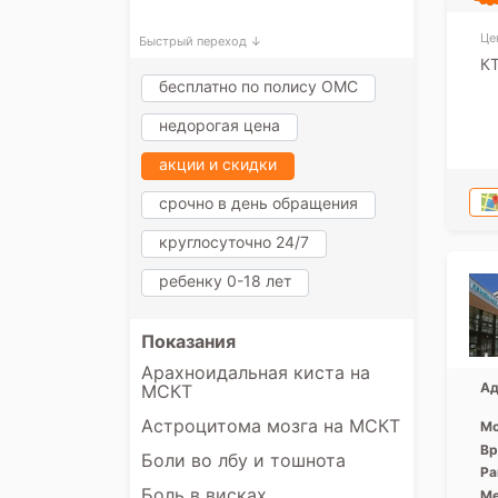
Це
Быстрый переход ↓
КТ
бесплатно по полису ОМС
недорогая цена
акции и скидки
срочно в день обращения
круглосуточно 24/7
ребенку 0-18 лет
Показания
Арахноидальная киста на
Ад
МСКТ
Астроцитома мозга на МСКТ
Мо
Вр
Боли во лбу и тошнота
Ра
Боль в висках
Ме