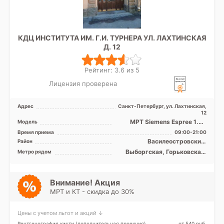
КДЦ ИНСТИТУТА ИМ. Г.И. ТУРНЕРА УЛ. ЛАХТИНСКАЯ
Д. 12
Рейтинг: 3.6 из 5
Лицензия проверена
Адрес
Санкт-Петербург, ул. Лахтинская,
12
МРТ Siemens Espree 1.5Т
Модель
закрытый тип, КТ Siemens
Время приема
09:00-21:00
Siemens Definition 40 ...
Василеостровский,
Район
Выборгский, Петроградский,
Выборгская, Горьковская,
Метро рядом
Приморский, Центральный
Крестовский остров, Лесная,
Петроградская, Спортивная,
Чёрная речка, Чкаловская,
Зенит (ранее
Внимание! Акция
Новокрестовская)
МРТ и КТ - скидка до 30%
Цены с учетом льгот и акций ↓
Рентгенография кисти (дополнительная проекция)
от 540 pуб.