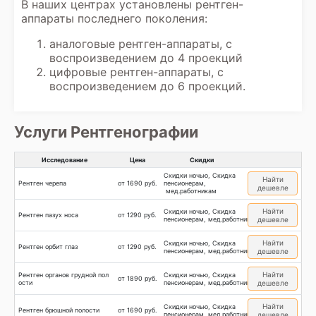
В наших центрах установлены рентген-
окончательного диагноза и разработки
аппараты последнего поколения:
плана лечения на основе всех
полученных данных, включая заключение
аналоговые рентген-аппараты, с
диагноста.
воспроизведением до 4 проекций
цифровые рентген-аппараты, с
воспроизведением до 6 проекций.
Услуги Рентгенографии
Исследование
Цена
Скидки
Скидки ночью, Скидка
Найти
Рентген черепа
от 1690 руб.
пенсионерам,
дешевле
мед.работникам
Найти
Скидки ночью, Скидка
Рентген пазух носа
от 1290 руб.
пенсионерам, мед.работникам
дешевле
Найти
Скидки ночью, Скидка
Рентген орбит глаз
от 1290 руб.
пенсионерам, мед.работникам
дешевле
Найти
Рентген органов грудной пол
Скидки ночью, Скидка
от 1890 руб.
ости
пенсионерам, мед.работникам
дешевле
Найти
Скидки ночью, Скидка
Рентген брюшной полости
от 1690 руб.
пенсионерам, мед.работникам
дешевле