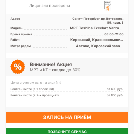
Лицензия проверена
Адрес
Санкт-Петербург, пр. Ветеранов,
89, корп. 3
МРТ Toshiba Excelart Vantage
Модель
1.5T закрытый тип
Время приема
08:00-21:00
Кировский, Красносельский,
Район
Московский,
Автово, Кировский завод,
Метро рядом
Петродворцовый, Лен.
Ленинский проспект,
область
Московская, Проспект
Ветеранов
Внимание! Акция
МРТ и КТ - скидка до 30%
Цены с учетом льгот и акций ↓
Рентген кисти (в 1 проекции)
от 600 pуб.
Рентген кисти (в 2-х проекциях)
от 800 pуб.
ЗАПИСЬ НА ПРИЁМ
ПОЗВОНИТЕ СЕЙЧАС