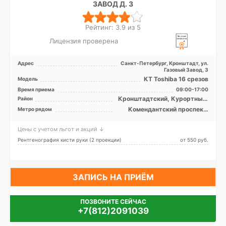
ЗАВОД Д. 3
Рейтинг: 3.9 из 5
Лицензия проверена
Адрес
Санкт-Петербург, Кронштадт, ул.
Газовый Завод, 3
КТ Toshiba 16 срезов
Модель
Время приема
09:00-17:00
Кронштадтский, Курортный,
Район
Приморский, Лен. область
Комендантский проспект,
Метро рядом
Парнас, Старая Деревня,
Удельная, Чёрная речка,
Цены с учетом льгот и акций ↓
Беговая
Рентгенография кисти руки (2 проекции)
от 550 pуб.
ЗАПИСЬ НА ПРИЁМ
ПОЗВОНИТЕ СЕЙЧАС
+7(812)2091039