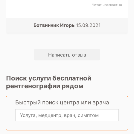
заключение в течении суток. Спасибо вашей
Читать полностью
службе записи, что быстро нашли мне
вариант, куда я поехал и следа диагностику
и получил сразу расшифровку.
Ботвинник Игорь
15.09.2021
Написать отзыв
Поиск услуги бесплатной
рентгенографии рядом
Быстрый поиск центра или врача