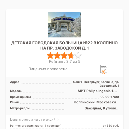
ДЕТСКАЯ ГОРОДСКАЯ БОЛЬНИЦА №22 В КОЛПИНО
НА ПР. ЗАВОДСКОЙ Д. 1
Рейтинг: 3.7 из 5
Лицензия проверена
Адрес
Санкт-Петербург, Колпино, пр.
Заводской, 1
МРТ Philips Ingenia 1.5T
Модель
закрытый тип, КТ GE
Время приема
09:00-17:00
BrightSpeed 16 срезов
Колпинский, Московский,
Район
Невский, Лен. область
Звёздная, Купчино,
Метро рядом
Международная,
Московская, Обухово,
Цены с учетом льгот и акций ↓
Рыбацкое, Проспект Славы,
Дунайская, Шушары
Рентгенография кисти (1 проекция)
от 550 pуб.