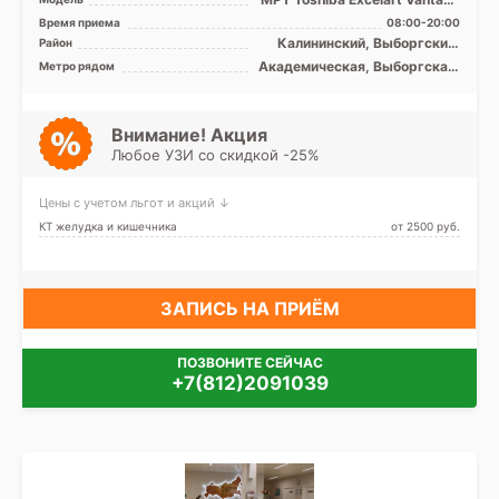
1.5T закрытый тип, КТ
Время приема
08:00-20:00
Toshiba Aquilion 32 ...
Калининский, Выборгский,
Район
Красногвардейский,
Академическая, Выборгская,
Метро рядом
Петроградский, Приморский
Гражданский проспект,
Девяткино, Комендантский
проспект, Озерки, Парнас,
Пионерская, Площадь
Внимание! Акция
Мужества, Политехническая,
Любое УЗИ со скидкой -25%
Проспект Просвещения,
Удельная
Цены с учетом льгот и акций ↓
КТ желудка и кишечника
от 2500 pуб.
ЗАПИСЬ НА ПРИЁМ
ПОЗВОНИТЕ СЕЙЧАС
+7(812)2091039