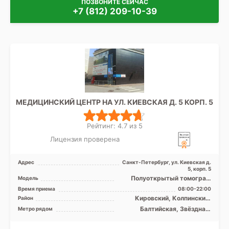
ПОЗВОНИТЕ СЕЙЧАС
+7 (812) 209-10-39
МЕДИЦИНСКИЙ ЦЕНТР НА УЛ. КИЕВСКАЯ Д. 5 КОРП. 5
Рейтинг: 4.7 из 5
Лицензия проверена
Адрес
Санкт-Петербург, ул. Киевская д.
5, корп. 5
Полуоткрытый томограф
Модель
МРТ SIGNA Voyager 1.5 Тесла,
Время приема
08:00-22:00
КТ Revolution EVO 1 ...
Кировский, Колпинский,
Район
Московский, Невский,
Балтийская, Звёздная,
Метро рядом
Пушкинский, Фрунзенский,
Кировский завод, Ленинский
Центральный, Лен. область
проспект, Московская,