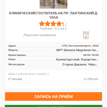
КЛИНИЧЕСКИЙ ГОСПИТАЛЬ НА ПР. ЛАХТИНСКИЙ Д.
100А
Рейтинг: 4.3 из 5
Лицензия проверена
Адрес
СПб, Лахтинский просп., 100А
МРТ Siemens Magnetom Aero
Модель
1.5 Т, КТ Philips Ingenuity Elite
Время приема
08:00-19:00
128, УЗИ
Кронштадтский, Курортный,
Район
Приморский
Старая Деревня, Чёрная
Метро рядом
речка, Зенит (ранее
Новокрестовская)
Цены с учетом льгот и акций ↓
КТ желудка
от 2520 pуб.
ЗАПИСЬ НА ПРИЁМ