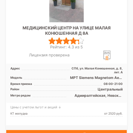
МЕДИЦИНСКИЙ ЦЕНТР НА УЛИЦЕ МАЛАЯ
КОНЮШЕННАЯ Д 8А
Рейтинг: 4.3 из 5
Лицензия проверена
Адрес
СПб, ул. Малая Конюшенная, д. 8,
лит. А
МРТ Siemens Magnetom Aero
Модель
1.5 Т, КТ Philips Ingenuity Elite
Время приема
08:00-21:00
128 срезов
Центральный
Район
Адмиралтейская, Невский
Метро рядом
проспект
Цены с учетом льгот и акций ↓
КТ желудка
от 2520 pуб.