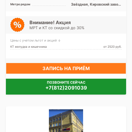
Колпинский, Московский,
Звёздная, Кировский завод,
Метро рядом
Пушкинский, Лен. область
Ленинский проспект,
Московская, Московские
ворота, Парк Победы,
Проспект Ветеранов,
Внимание! Акция
Проспект Славы, Дунайская,
МРТ и КТ со скидкой до 30%
Шушары, Юго-Западная,
Путиловская
Цены с учетом льгот и акций ↓
КТ желудка и кишечника
от 2520 pуб.
ЗАПИСЬ НА ПРИЁМ
ПОЗВОНИТЕ СЕЙЧАС
+7(812)2091039