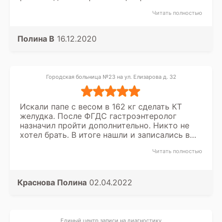
поселке Песочный. Запись конечно ого-го.
Читать полностью
Но зато там настоящие профессионалы.
Полина В
16.12.2020
Городская больница №23 на ул. Елизарова д. 32
Искали папе с весом в 162 кг сделать КТ
желудка. После ФГДС гастроэнтеролог
назначил пройти дополнительно. Никто не
хотел брать. В итоге нашли и записались в
центр на Елизарова 32. Приехали, конечно с
Читать полностью
опаской, но сотрудники поместили в
томограф и провели обследование. Спасибо
за помощь всем кто принимал участие.
Краснова Полина
02.04.2022
Единый центр записи на диагностику