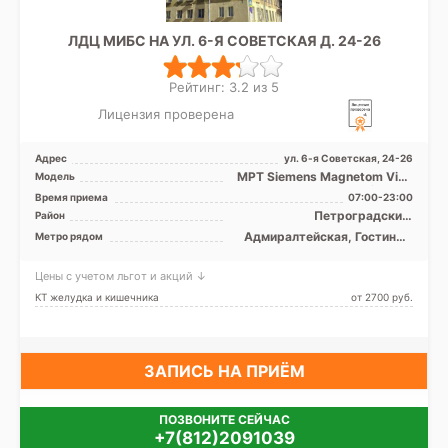
ЛДЦ МИБС НА УЛ. 6-Я СОВЕТСКАЯ Д. 24-26
Рейтинг: 3.2 из 5
Лицензия проверена
Адрес
ул. 6-я Советская, 24-26
МРТ Siemens Magnetom Vida
Модель
3Т закрытый тип, Siemens
Время приема
07:00-23:00
Magnetom Essenza 1. ...
Петроградский,
Район
Фрунзенский, Центральный,
Адмиралтейская, Гостиный
Метро рядом
Адмиралтейский
двор, Достоевская,
Маяковская, Невский
Цены с учетом льгот и акций ↓
проспект, Площадь
Александра Невского,
КТ желудка и кишечника
от 2700 pуб.
Площадь Восстания,
Площадь Ленина,
Чернышевская
ЗАПИСЬ НА ПРИЁМ
ПОЗВОНИТЕ СЕЙЧАС
+7(812)2091039