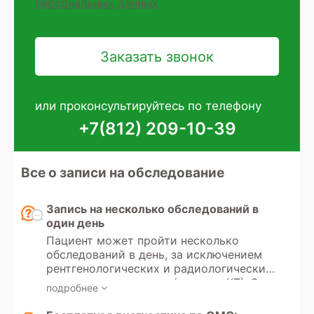
персональных данных
или проконсультируйтесь по телефону
+7(812) 209-10-39
Все о записи на обследование
Запись на несколько обследований в
один день
Пациент может пройти несколько
обследований в день, за исключением
рентгенологических и радиологических
методов диагностики (рентген, КТ). Эти
подробнее
исследования используют
ионизирующее излучение, и существует