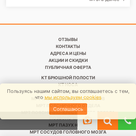
медицинских центров Санкт-Петербурга к услуге
МРТ второе мнение приходится прибегать чаще
всего при выявлении патологий
ОТЗЫВЫ
КОНТАКТЫ
АДРЕСА И ЦЕНЫ
АКЦИИ И СКИДКИ
ПУБЛИЧНАЯ ОФЕРТА
КТ БРЮШНОЙ ПОЛОСТИ
КТ НОСА
Пользуясь нашим сайтом, вы соглашаетесь с тем,
МРТ ГОЛОВНОГО МОЗГА
что
мы используем cookies
МРТ ТАЗОБЕДРЕННЫХ СУСТАВОВ
МРТ ПОЯСНИЧНОГО ОТДЕЛА
Соглашаюсь
МРТ ПОЯСНИЧНО-КРЕСТЦОВОГО ОТДЕЛА
ПОЗВОНОЧНИКА
МРТ ПАЗУХ НОСА
МРТ СОСУДОВ ГОЛОВНОГО МОЗГА