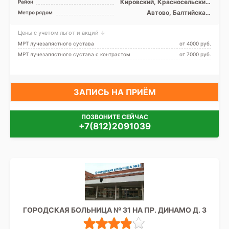
Кировский, Красносельский,
Район
Московский,
Автово, Балтийская,
Метро рядом
Петродворцовый, Лен.
Кировский завод, Ленинский
область
проспект, Московская,
Цены с учетом льгот и акций ↓
Нарвская, Проспект
Ветеранов
МРТ лучезапястного сустава
от 4000 pуб.
МРТ лучезапястного сустава с контрастом
от 7000 pуб.
ЗАПИСЬ НА ПРИЁМ
ПОЗВОНИТЕ СЕЙЧАС
+7(812)2091039
ГОРОДСКАЯ БОЛЬНИЦА № 31 НА ПР. ДИНАМО Д. 3