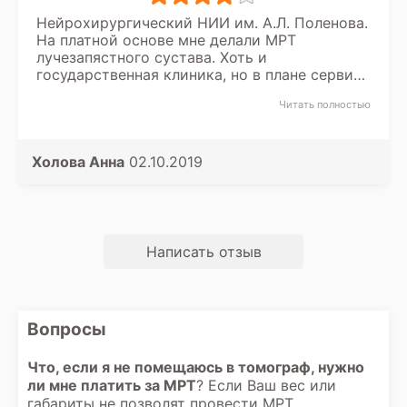
Нейрохирургический НИИ им. А.Л. Поленова.
На платной основе мне делали МРТ
лучезапястного сустава. Хоть и
государственная клиника, но в плане сервиса
всё прошло замечательно, МРТ делают
Читать полностью
качественно, выдают по окончании диск с
записью и заключение. Врач рентгенолог
объясняет, на что нужно обратить внимание
и даёт дальнейшие рекомендации. Умеют
Холова Анна
02.10.2019
работать, когда хотят.
Написать отзыв
Вопросы
Что, если я не помещаюсь в томограф, нужно
ли мне платить за МРТ
? Если Ваш вес или
габариты не позволят провести МРТ