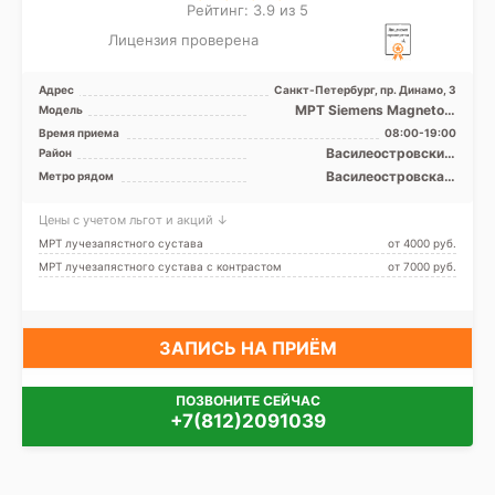
Рейтинг: 3.9 из 5
Лицензия проверена
Адрес
Санкт-Петербург, пр. Динамо, 3
МРТ Siemens Magnetom
Модель
Espree 1.5T закрытый тип, КТ
Время приема
08:00-19:00
Aquilion 64 фирмы To ...
Василеостровский,
Район
Петроградский, Приморский
Василеостровская,
Метро рядом
Крестовский остров,
Петроградская, Спортивная,
Цены с учетом льгот и акций ↓
Старая Деревня, Чёрная
речка, Чкаловская, Беговая,
МРТ лучезапястного сустава
от 4000 pуб.
Зенит (ранее
МРТ лучезапястного сустава с контрастом
от 7000 pуб.
Новокрестовская)
ЗАПИСЬ НА ПРИЁМ
ПОЗВОНИТЕ СЕЙЧАС
+7(812)2091039