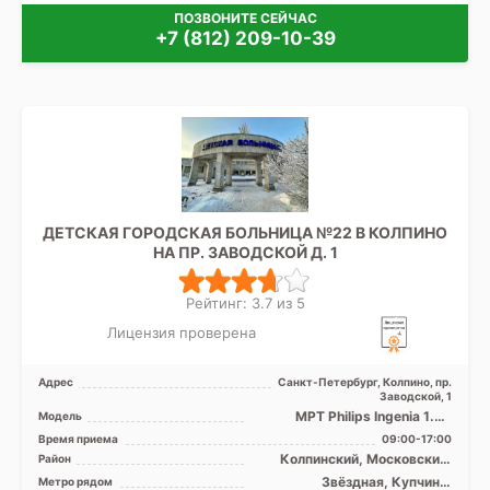
ПОЗВОНИТЕ СЕЙЧАС
+7 (812) 209-10-39
ДЕТСКАЯ ГОРОДСКАЯ БОЛЬНИЦА №22 В КОЛПИНО
НА ПР. ЗАВОДСКОЙ Д. 1
Рейтинг: 3.7 из 5
Лицензия проверена
Адрес
Санкт-Петербург, Колпино, пр.
Заводской, 1
МРТ Philips Ingenia 1.5T
Модель
закрытый тип, КТ GE
Время приема
09:00-17:00
BrightSpeed 16 срезов
Колпинский, Московский,
Район
Невский, Лен. область
Звёздная, Купчино,
Метро рядом