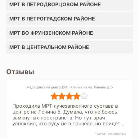
МРТ В ПЕТРОДВОРЦОВОМ РАЙОНЕ
МРТ В ПЕТРОГРАДСКОМ РАЙОНЕ
МРТ ВО ФРУНЗЕНСКОМ РАЙОНЕ
МРТ В ЦЕНТРАЛЬНОМ РАЙОНЕ
Отзывы
Медицинский центр ДМГ-Клиник на ул. Ленина д. 5
Проходила МРТ лучезапястного сустава в
центре на Ленина 5. Думала, что не боюсь
замкнутых пространств. Но тут врач
успокоил, что буду не в тоннеле, но придется
вытянуть руку и держаться так 30 минут.
Читать полностью
Спасибо на этом, так как в другом центре