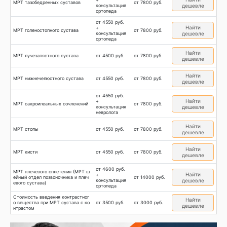
МРТ тазобедренных суставов
от 7800 руб.
консультация
дешевле
ортопеда
от 4550 руб.
Найти
+
МРТ голеностопного сустава
от 7800 руб.
консультация
дешевле
ортопеда
Найти
МРТ лучезапястного сустава
от 4500 руб.
от 7800 руб.
дешевле
Найти
МРТ нижнечелюстного сустава
от 4550 руб.
от 7800 руб.
дешевле
от 4550 руб.
Найти
+
МРТ сакроилеальных сочленений
от 7800 руб.
консультация
дешевле
невролога
Найти
МРТ стопы
от 4550 руб.
от 7800 руб.
дешевле
Найти
МРТ кисти
от 4550 руб.
от 7800 руб.
дешевле
от 4600 руб.
МРТ плечевого сплетения (МРТ ш
Найти
+
ейный отдел позвоночника и плеч
от 14000 руб.
консультация
дешевле
евого сустава)
ортопеда
Стоимость введения контрастног
Найти
о вещества при МРТ сустава с ко
от 3500 руб.
от 3000 руб.
дешевле
нтрастом