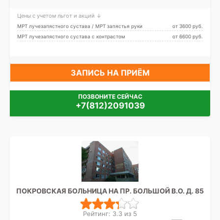
Международная,
Московская, Обухово,
Цены с учетом льгот и акций ↓
Рыбацкое, Проспект Славы,
Дунайская, Шушары
МРТ лучезапястного сустава / МРТ запястья руки
от 3600 pуб.
МРТ лучезапястного сустава с контрастом
от 6600 pуб.
ЗАПИСЬ НА ПРИЁМ
ПОЗВОНИТЕ СЕЙЧАС
+7(812)2091039
ПОКРОВСКАЯ БОЛЬНИЦА НА ПР. БОЛЬШОЙ В.О. Д. 85
Рейтинг: 3.3 из 5