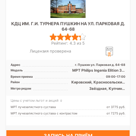
КДЦ ИМ. Г.И. ТУРНЕРА ПУШКИН НА УЛ. ПАРКОВАЯ Д.
64-68
Рейтинг: 4.3 из 5
Лицензия проверена
Адрес
г. Пушкин ул. Парковая д. 64-68
МРТ Philips Ingenia Elition 3.0
Модель
Tесла, КТ Philips Brilliance 64
Время приема
09:00-17:00
среза, ...
Кировский, Красносельский,
Район
Московский, Пушкинский
Звёздная, Купчино,
Метро рядом
Московская, Шушары
Цены с учетом льгот и акций ↓
МРТ лучезапястного сустава
от 3775 pуб.
МРТ лучезапястного сустава с контрастом
от 7275 pуб.
ЗАПИСЬ НА ПРИЁМ