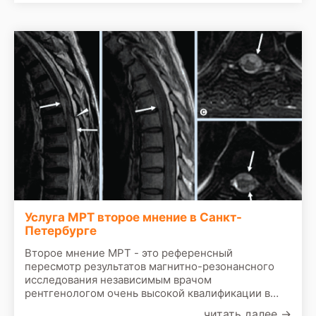
магнитно-резонансной томографии связаны в
первую очередь с физикой процесса
сканирования. МРТ аппарат - это, по сути,
большой и очень мощный магнит.
Услуга МРТ второе мнение в Санкт-
Петербурге
Второе мнение МРТ - это референсный
пересмотр результатов магнитно-резонансного
исследования независимым врачом
рентгенологом очень высокой квалификации в
России или за рубежом. По практике врачей
читать далее
→