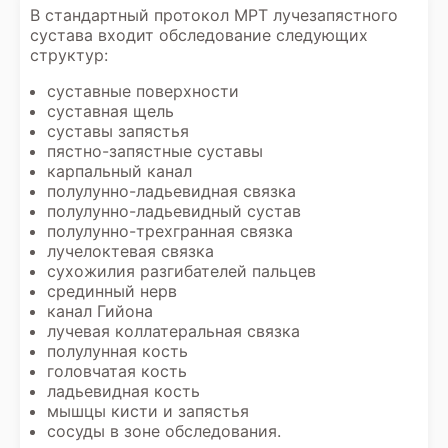
В стандартный протокол
МРТ лучезапястного
сустава
входит обследование следующих
структур:
суставные поверхности
суставная щель
суставы запястья
пястно-запястные суставы
карпальный канал
полулунно-ладьевидная связка
полулунно-ладьевидный сустав
полулунно-трехгранная связка
лучелоктевая связка
сухожилия разгибателей пальцев
срединный нерв
канал Гийона
лучевая коллатеральная связка
полулунная кость
головчатая кость
ладьевидная кость
мышцы кисти и запястья
сосуды в зоне обследования.