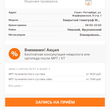
Лицензия проверена
Адрес
Санкт-Петербург, ул.
Фарфоровская, 6 стр. 1
Закрытый томограф МРТ
Модель
Philips Achieva 1,5 Тесла, КТ
Время приема
08:00-23:00
Philips Brilliance ...
Невский, Фрунзенский
Район
Елизаровская,
Метро рядом
Ломоносовская, Обухово,
Пролетарская, Рыбацкое,
Проспект Славы
Внимание! Акция
Бесплатная консультация невролога или
ортопеда после МРТ / КТ
Цены с учетом льгот и акций ↓
МРТ лучезапястного сустава
от 3520 pуб.
МРТ лучезапястного сустава (оба)
от 7040 pуб.
Все цены
ЗАПИСЬ НА ПРИЁМ