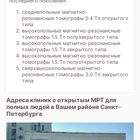
последнего поколения:
прием к специалисту для постановки
окончательного диагноза и разработки
среднепольные магнитно-
плана лечения на основе всех
резонансные томографы 0.4 Тл открытого
полученных данных, включая заключение
типа
диагноста.
высокопольные магнитно-резонансные
томографы 1.5 Тл полузакрытого типа
высокопольные магнитно-резонансные
томографы 1.5 Тл закрытого типа
высокопольные магнитно-резонансные
томографы 1.5 Тл полуоткрытого типа
сверхвысокопольные магнитно-
резонансные томографы 3.0 Тл закрытого
типа
Адреса клиник с открытым МРТ для
полных людей в Вашем районе Санкт-
Петербурга