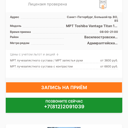
Лицензия проверена
Адрес
Санкт-Петербург, Большой пр. ВО,
85
МРТ Toshiba Vantage Titan 1.5
Модель
T закрытый тип, КТ Siemens
Время приема
08:00-21:00
Somatom AR.SP ...
Василеостровский,
Район
Петроградский, Приморский,
Адмиралтейская,
Метро рядом
Адмиралтейский
Василеостровская,
Петроградская, Приморская,
Цены с учетом льгот и акций ↓
Спортивная, Чкаловская,
Зенит (ранее
МРТ лучезапястного сустава / МРТ запястья руки
от 3600 pуб.
Новокрестовская)
МРТ лучезапястного сустава с контрастом
от 6600 pуб.
ЗАПИСЬ НА ПРИЁМ
ПОЗВОНИТЕ СЕЙЧАС
+7(812)2091039