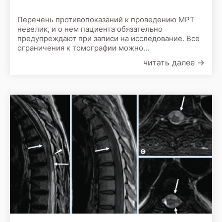
Перечень противопоказаний к проведению МРТ
невелик, и о нем пациента обязательно
предупреждают при записи на исследование. Все
ограничения к томографии можно
классифицировать как относительные и
читать далее
→
абсолютные. Абсолютные противопоказания при
магнитно-резонансной томографии связаны в
первую очередь с физикой процесса
сканирования. МРТ аппарат - это, по сути,
большой и очень мощный магнит.