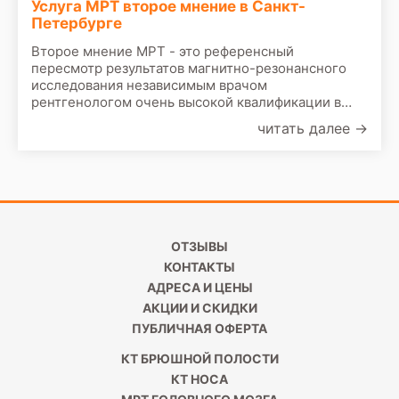
Услуга МРТ второе мнение в Санкт-
Петербурге
Второе мнение МРТ - это референсный
пересмотр результатов магнитно-резонансного
исследования независимым врачом
рентгенологом очень высокой квалификации в
России или за рубежом. По практике врачей
читать далее
→
медицинских центров Санкт-Петербурга к услуге
МРТ второе мнение приходится прибегать чаще
всего при выявлении патологий
ОТЗЫВЫ
КОНТАКТЫ
АДРЕСА И ЦЕНЫ
АКЦИИ И СКИДКИ
ПУБЛИЧНАЯ ОФЕРТА
КТ БРЮШНОЙ ПОЛОСТИ
КТ НОСА