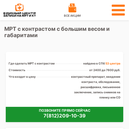
ВСЕ АКЦИИ
МРТ с контрастом с большим весом и
габаритами
Где сделать МРТ с контрастом
найдено в СПб
53 центра
Стоимость
от 2400 до 7600 руб.
Что входит в цену
контрастный препарат, введение
контраста, обследование,
расшифровка, письменное
заключение, запись снимков на
пленку или CD
ПОЗВОНИТЕ ПРЯМО СЕЙЧАС
7(812)209-10-39