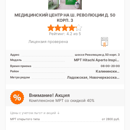
МЕДИЦИНСКИЙ ЦЕНТР НА Ш. РЕВОЛЮЦИИ Д. 50
КОРП. 3
Рейтинг: 4.2 из 5
Лицензия проверена
Адрес
шоссе Революции д.50 корп. 3
МРТ Hitachi Aperto Inspire
Модель
0.4T открытый тип, УЗИ
Время приема
08:00-20:00
Калининский,
Район
Красногвардейский,
Ладожская, Новочеркасская,
Метро рядом
Невский, Центральный, Лен.
Площадь Александра
область
Невского, Проспект
Большевиков, Улица Дыбенко
Внимание! Акция
Комплексное МРТ со скидкой 40%
Цены с учетом льгот и акций ↓
МРТ открытого типа
от 2800 pуб.