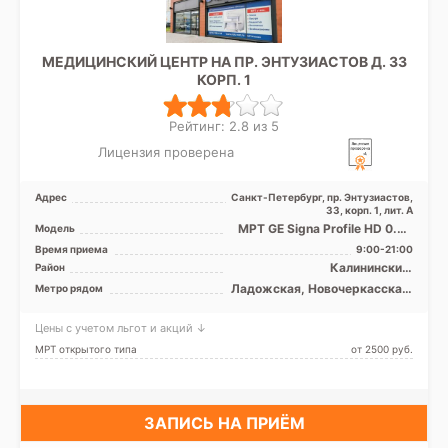
МЕДИЦИНСКИЙ ЦЕНТР НА ПР. ЭНТУЗИАСТОВ Д. 33
КОРП. 1
Рейтинг: 2.8 из 5
Лицензия проверена
Адрес
Санкт-Петербург, пр. Энтузиастов,
33, корп. 1, лит. А
МРТ GE Signa Profile HD 0.2T
Модель
открытый тип
Время приема
9:00-21:00
Калининский,
Район
Красногвардейский,
Ладожская, Новочеркасская,
Метро рядом
Невский, Лен. область
Площадь Александра
Невского, Проспект
Цены с учетом льгот и акций ↓
Большевиков, Улица Дыбенко
МРТ открытого типа
от 2500 pуб.
ЗАПИСЬ НА ПРИЁМ