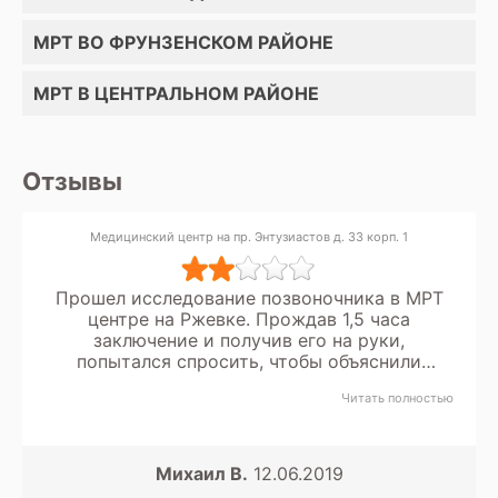
МРТ ВО ФРУНЗЕНСКОМ РАЙОНЕ
МРТ В ЦЕНТРАЛЬНОМ РАЙОНЕ
Отзывы
Медицинский центр на пр. Энтузиастов д. 33 корп. 1
Прошел исследование позвоночника в МРТ
центре на Ржевке. Прождав 1,5 часа
заключение и получив его на руки,
попытался спросить, чтобы объяснили
человеческим языком, что нашли и что
Читать полностью
делать. В итоге администратор с оператором
сказали, что это не их работа, они не знают
кто и где описывает (удаленно на
компьютере)!!!! соответственно комментарии
Михаил В.
12.06.2019
только у врача-невролога за деньги и то в