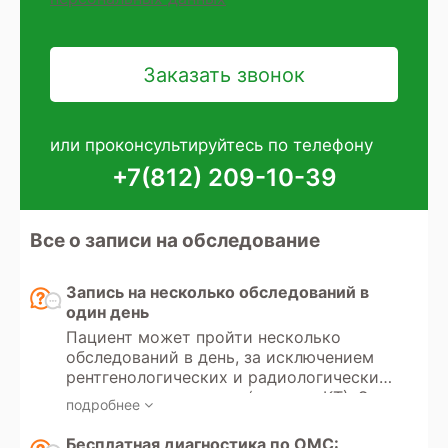
или проконсультируйтесь по телефону
+7(812) 209-10-39
Все о записи на обследование
Запись на несколько обследований в
один день
Пациент может пройти несколько
обследований в день, за исключением
рентгенологических и радиологических
методов диагностики (рентген, КТ). Эти
подробнее
исследования используют
ионизирующее излучение, и существует
Бесплатная диагностика по ОМС: