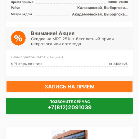
Время приема
00:00-24:00
экспертного класса
Калининский, Выборгский,
Район
Красногвардейский,
Академическая, Выборгская,
Метро рядом
Кронштадтский, Курортный,
Гражданский проспект,
Лен. область
Девяткино, Комендантский
проспект, Лесная, Озерки,
Парнас, Пионерская,
Внимание! Акция
Площадь Мужества,
Скидка на МРТ 25% + бесплатный прием
Политехническая, Проспект
невролога или ортопеда
Просвещения
Цены с учетом льгот и акций ↓
МРТ открытого типа
от 2400 pуб.
ЗАПИСЬ НА ПРИЁМ
ПОЗВОНИТЕ СЕЙЧАС
+7(812)2091039