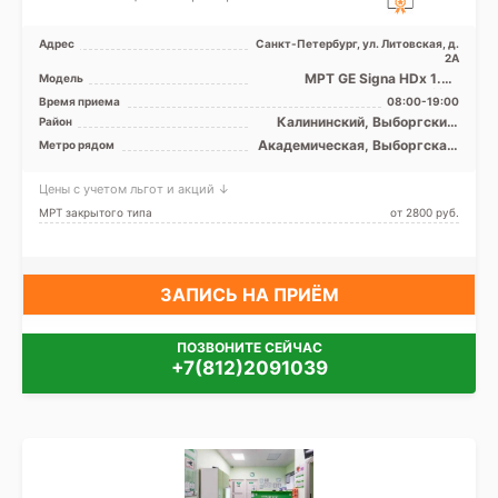
Адрес
Санкт-Петербург, ул. Литовская, д.
2А
МРТ GЕ Signa HDx 1.5Т
Модель
закрытый тип, МРТ Philips
Время приема
08:00-19:00
Ingenia 1.5 Т полуоткр ...
Калининский, Выборгский,
Район
Петроградский, Приморский,
Академическая, Выборгская,
Метро рядом
Центральный
Гражданский проспект,
Девяткино, Лесная,
Цены с учетом льгот и акций ↓
Петроградская, Удельная
МРТ закрытого типа
от 2800 pуб.
ЗАПИСЬ НА ПРИЁМ
ПОЗВОНИТЕ СЕЙЧАС
+7(812)2091039